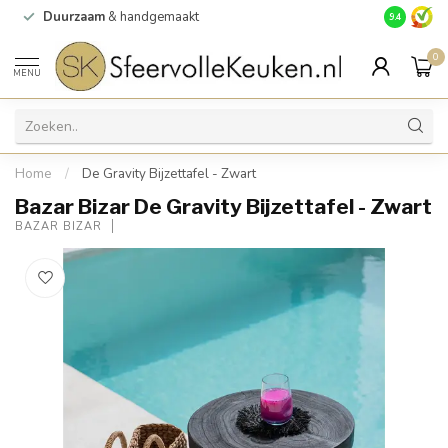
Duurzaam
& handgemaakt
Gratis
verz
9.4
0
MENU
Home
/
De Gravity Bijzettafel - Zwart
Bazar Bizar De Gravity Bijzettafel - Zwart
BAZAR BIZAR