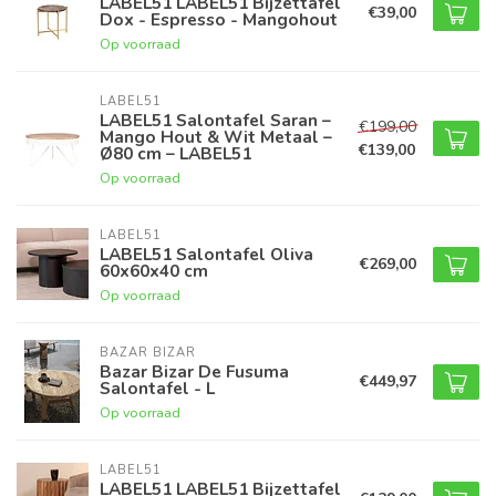
LABEL51 LABEL51 Bijzettafel
€39,00
Dox - Espresso - Mangohout
Op voorraad
LABEL51
LABEL51 Salontafel Saran –
€199,00
Mango Hout & Wit Metaal –
€139,00
Ø80 cm – LABEL51
Op voorraad
LABEL51
LABEL51 Salontafel Oliva
€269,00
60x60x40 cm
Op voorraad
BAZAR BIZAR
Bazar Bizar De Fusuma
€449,97
Salontafel - L
Op voorraad
LABEL51
LABEL51 LABEL51 Bijzettafel