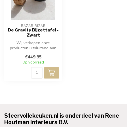
BAZAR BIZAR
De Gravity Bijzettafel -
Zwart
Wij verkopen onze
producten uitsluitend aan
professionals. Bezoek een
€449,95
van onze (...
Op voorraad
Sfeervollekeuken.nl is onderdeel van Rene
Houtman Interieurs B.V.