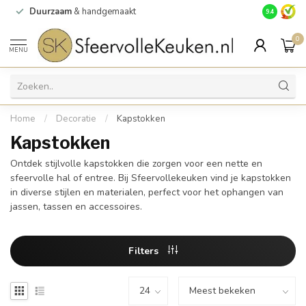
Duurzaam
& handgemaakt
Gratis
verz
9.4
0
MENU
Home
/
Decoratie
/
Kapstokken
Kapstokken
Ontdek stijlvolle kapstokken die zorgen voor een nette en
sfeervolle hal of entree. Bij Sfeervollekeuken vind je kapstokken
in diverse stijlen en materialen, perfect voor het ophangen van
jassen, tassen en accessoires.
Filters