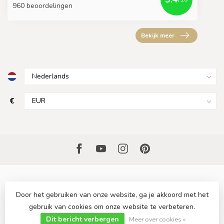
960 beoordelingen
Bekijk meer
€
Door het gebruiken van onze website, ga je akkoord met het
gebruik van cookies om onze website te verbeteren.
© Copyright 2026 Sfeervollekeuken.nl
- Powered by
Lightspeed
-
Lightspeed design
by
Dyvelopment
Dit bericht verbergen
Meer over cookies »