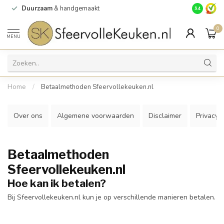
Duurzaam
& handgemaakt
Gratis
verz
9.4
0
MENU
Home
/
Betaalmethoden Sfeervollekeuken.nl
Over ons
Algemene voorwaarden
Disclaimer
Privacy P
Betaalmethoden
Sfeervollekeuken.nl
Hoe kan ik betalen?
Bij Sfeervollekeuken.nl kun je op verschillende manieren betalen.