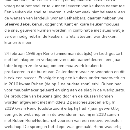
vraag naar het sneller te kunnen leveren van keukens neemt toe.
Een keuken die snel te leveren is voldoet vaak niet helemaal aan
de wensen van landelijk wonen liefhebbers, daarom hebben we
Sfeervollekeuken.nl
opgericht. Kant en klare keukenmodules
die snel geleverd kunnen worden, in combinatie met alles wat je
verder nodig hebt in de keuken. Tafels, stoelen, wandrekken,
kranen & meer.
24 februari 1998 zijn Rene (timmerman destijds) en Liedi gestart
met het inkopen en verkopen van oude paneeldeuren, een jaar
later kregen ze de vraag om een maatwerk keuken te
produceren in de buurt van Collendoorn waar ze woonden en dit
bleek een succes. Er volgde nog een keuken, ander maatwerk en
in 2016 kwam Ruben (de op 1 na oudste zoon) erbij. Ruben had
voor meubelmaker geleerd en ging aan de slag in de werkplaats.
De productie van keukens ging door en de klussen konden
worden afgewerkt met inmiddels 2 personeelsleden erbij. In
2019 kwam Reno (oudste zoon) erbij, hij had 7 jaar gewerkt bij
een grote webshop en in de avonduren had hij in 2018 samen
met Ruben ReneHoutman.nl voorzien van een nieuwe website +
webshop. De sprong in het diepe was gemaakt, Reno was erbij