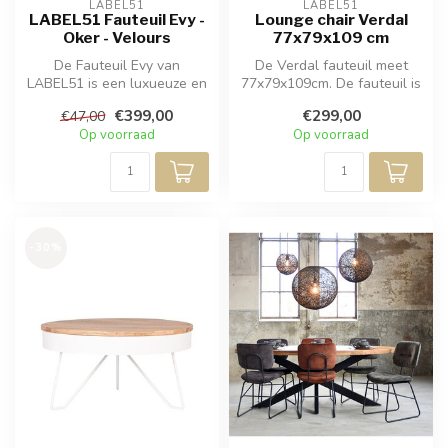
LABEL51
LABEL51
LABEL51 Fauteuil Evy -
Lounge chair Verdal
Oker - Velours
77x79x109 cm
De Fauteuil Evy van
De Verdal fauteuil meet
LABEL51 is een luxueuze en
77x79x109cm. De fauteuil is
hoogwaardige fauteuil,
verkrijgbaar in een taupe kl...
€399,00
€299,00
€47,00
vervaardig...
Op voorraad
Op voorraad
-30%