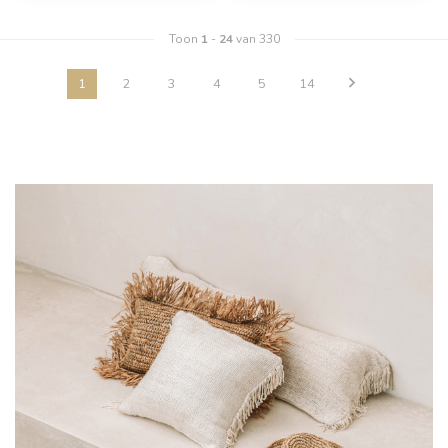
Toon
1
-
24
van 330
1
2
3
4
5
14