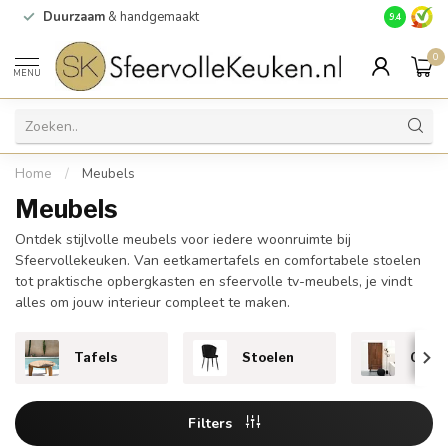
Duurzaam
& handgemaakt
Gratis
verz
9.4
0
MENU
Home
/
Meubels
Meubels
Ontdek stijlvolle meubels voor iedere woonruimte bij
Sfeervollekeuken. Van eetkamertafels en comfortabele stoelen
tot praktische opbergkasten en sfeervolle tv-meubels, je vindt
alles om jouw interieur compleet te maken.
Tafels
Stoelen
Opbe
Filters