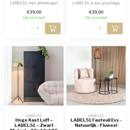
LABEL51, met afmetingen
LABEL51 is een prachtige
van 40x40x40cm, is een
stoel, verkrijgbaar in divers...
€39,00
€39,00
stijlvolle...
Op voorraad
Op voorraad
LABEL51
LABEL51
Hoge Kast Luff –
LABEL51 Fauteuil Evy -
LABEL51 – Zwart
Natuurlijk - Fluweel