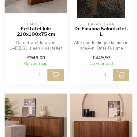
LABEL51
BAZAR BIZAR
Eettafel Jule
De Fusuma Salontafel -
210x100x75 cm
L
De eettafel Jule van
Alle goede dingen komen in
LABEL51 is een kwalitatief
drieÃ«n! Onze Fusuma
meubelstuk in een warme
salontafels worden apart
€949,00
€449,97
walnootk...
verkoch...
Op voorraad
Op voorraad