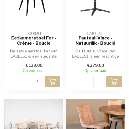
LABEL51
LABEL51
Eetkamerstoel Fer -
Fauteuil Vince -
Crème - Boucle
Natuurlijk - Bouclé
De eetkamerstoel Fer van
De fauteuil Vince van
LABEL51 is een elegante
LABEL51 is een prachtige
armstoel in champagne
ergonomische draaistoel,
€139,00
€279,00
bouclé, w...
bekleed ...
Op voorraad
Op voorraad