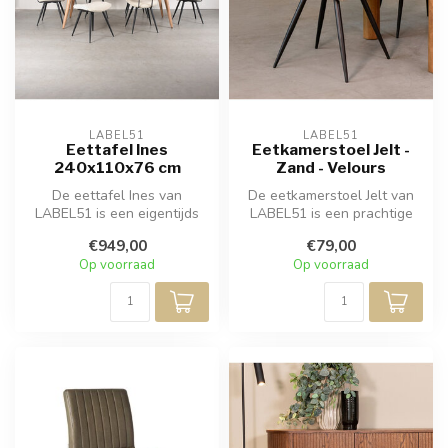
LABEL51
LABEL51
Eettafel Ines
Eetkamerstoel Jelt -
240x110x76 cm
Zand - Velours
De eettafel Ines van
De eetkamerstoel Jelt van
LABEL51 is een eigentijds
LABEL51 is een prachtige
meubelstuk vervaardigd van
stoel in antraciet velours,
€949,00
€79,00
natuur...
w...
Op voorraad
Op voorraad