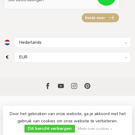
Bekijk meer
€
Door het gebruiken van onze website, ga je akkoord met het
gebruik van cookies om onze website te verbeteren.
© Copyright 2026 Sfeervollekeuken.nl
- Powered by
Lightspeed
-
Lightspeed design
by
Dyvelopment
Dit bericht verbergen
Meer over cookies »