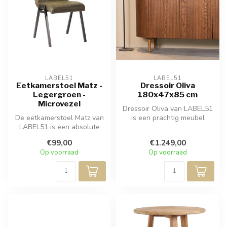
LABEL51
LABEL51
Eetkamerstoel Matz -
Dressoir Oliva
Legergroen -
180x47x85 cm
Microvezel
Dressoir Oliva van LABEL51
De eetkamerstoel Matz van
is een prachtig meubel
LABEL51 is een absolute
gemaakt van eikenfineer.
topper in zijn categorie!
Een s...
€99,00
€1.249,00
Matz...
Op voorraad
Op voorraad