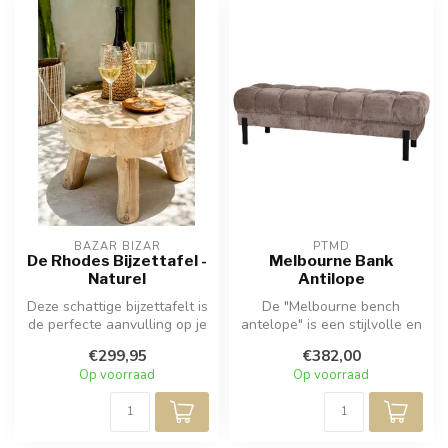
BAZAR BIZAR
PTMD
De Rhodes Bijzettafel -
Melbourne Bank
Naturel
Antilope
Deze schattige bijzettafelt is
De "Melbourne bench
de perfecte aanvulling op je
antelope" is een stijlvolle en
salontafel of een ex...
veelzijdige toevoeging aan
€299,95
€382,00
uw...
Op voorraad
Op voorraad