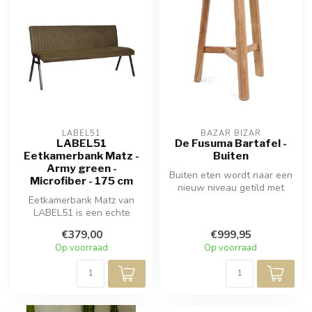
LABEL51
BAZAR BIZAR
LABEL51
De Fusuma Bartafel -
Eetkamerbank Matz -
Buiten
Army green -
Buiten eten wordt naar een
Microfiber - 175 cm
nieuw niveau getild met
Eetkamerbank Matz van
onze Fusuma Bartafel,
LABEL51 is een echte
handgem...
topper in zijn segment! Matz
€379,00
€999,95
is een s...
Op voorraad
Op voorraad