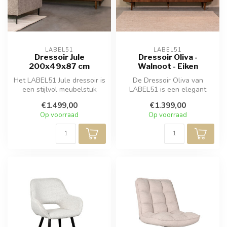
LABEL51
LABEL51
Dressoir Jule
Dressoir Oliva -
200x49x87 cm
Walnoot - Eiken
Het LABEL51 Jule dressoir is
De Dressoir Oliva van
een stijlvol meubelstuk
LABEL51 is een elegant
vervaardigd uit eikenfineer...
meubelstuk vervaardigd uit
€1.499,00
€1.399,00
eikenfin...
Op voorraad
Op voorraad