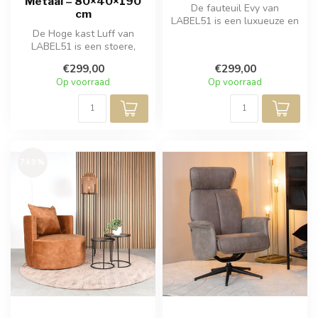
Metaal – 80×40×190
De fauteuil Evy van
cm
LABEL51 is een luxueuze en
De Hoge kast Luff van
hoogwaardige fauteuil,
LABEL51 is een stoere,
vervaardig...
industriële kast uitgevoerd
€299,00
€299,00
in zwar...
Op voorraad
Op voorraad
749%