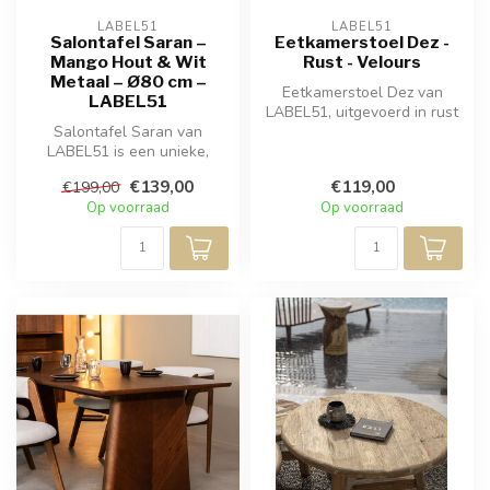
LABEL51
LABEL51
Salontafel Saran –
Eetkamerstoel Dez -
Mango Hout & Wit
Rust - Velours
Metaal – Ø80 cm –
Eetkamerstoel Dez van
LABEL51
LABEL51, uitgevoerd in rust
Salontafel Saran van
velours is een prachtige en
LABEL51 is een unieke,
el...
handgemaakte tafel met
€139,00
€119,00
€199,00
een speels en...
Op voorraad
Op voorraad