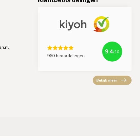
en.nl
9.4
/10
960 beoordelingen
Bekijk meer