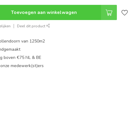
Toevoegen aan winkelwagen
lijken
Deel dit product
ollendoorn van 1250m2
ndgemaakt
g boven €75 NL & BE
 onze medewerk(st)ers