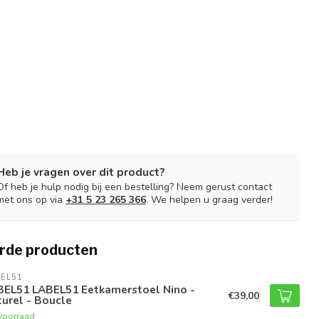
Heb je vragen over dit product?
Of heb je hulp nodig bij een bestelling? Neem gerust contact
met ons op via
+31 5 23 265 366
. We helpen u graag verder!
rde producten
EL51
BEL51 LABEL51 Eetkamerstoel Nino -
€39,00
urel - Boucle
voorraad