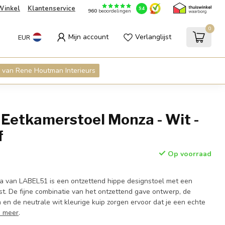
Winkel
Klantenservice
9.4
960
beoordelingen
0
Mijn account
Verlanglijst
EUR
 van Rene Houtman Interieurs
Eetkamerstoel Monza - Wit -
f
Op voorraad
a van LABEL51 is een ontzettend hippe designstoel met een
st. De fijne combinatie van het ontzettend gave ontwerp, de
 en de neutrale wit kleurige kuip zorgen ervoor dat je een echte
s meer
.