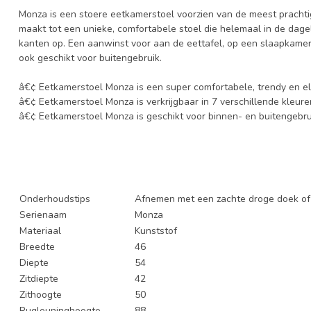
Monza is een stoere eetkamerstoel voorzien van de meest pracht
maakt tot een unieke, comfortabele stoel die helemaal in de dagel
kanten op. Een aanwinst voor aan de eettafel, op een slaapkamer
ook geschikt voor buitengebruik.
â€¢ Eetkamerstoel Monza is een super comfortabele, trendy en e
â€¢ Eetkamerstoel Monza is verkrijgbaar in 7 verschillende kleure
â€¢ Eetkamerstoel Monza is geschikt voor binnen- en buitengebru
Onderhoudstips
Afnemen met een zachte droge doek o
Serienaam
Monza
Materiaal
Kunststof
Breedte
46
Diepte
54
Zitdiepte
42
Zithoogte
50
Rugleuninghoogte
88