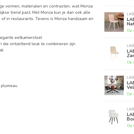
ige vormen, materialen en contrasten, wat Monza
ijkse trend past. Met Monza kun je dan ook alle
LAB
 of in restaurants. Tevens is Monza handzaam en
LA
Nat
Op 
legante eetkamerstoel
n die ontzettend leuk te combineren zijn
LAB
ik
LA
Za
Op 
LAB
LA
f plumeau
Ve
Op 
LAB
LA
Bo
Op 