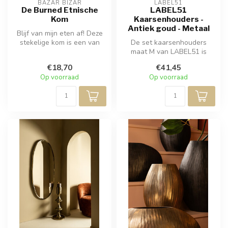
BAZAR BIZAR
LABEL51
De Burned Etnische
LABEL51
Kom
Kaarsenhouders -
Antiek goud - Metaal
Blijf van mijn eten af! Deze
stekelige kom is een van
De set kaarsenhouders
onze favoriete serviezen o...
maat M van LABEL51 is
samengesteld uit twee
€18,70
€41,45
verschillende ...
Op voorraad
Op voorraad