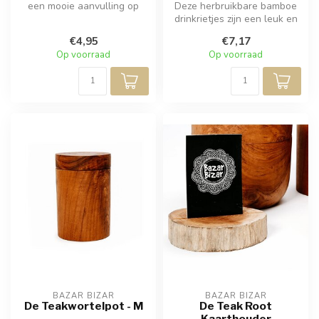
een mooie aanvulling op
Deze herbruikbare bamboe
elke gedekte tafel, die uw
drinkrietjes zijn een leuk en
pr...
milieuvriendelijk alterna...
€4,95
€7,17
Op voorraad
Op voorraad
BAZAR BIZAR
BAZAR BIZAR
De Teakwortelpot - M
De Teak Root
Kaarthouder