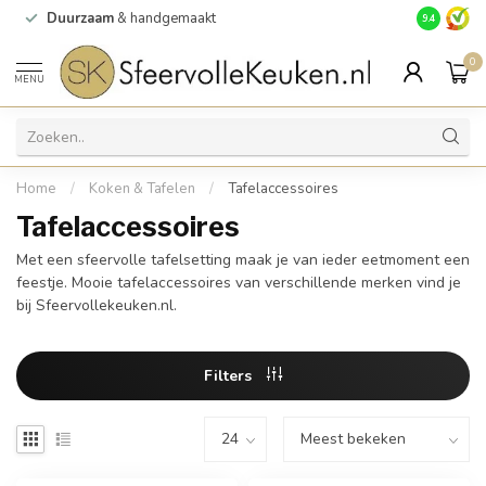
Duurzaam
& handgemaakt
Gratis
verz
9.4
0
MENU
Home
/
Koken & Tafelen
/
Tafelaccessoires
Tafelaccessoires
Met een sfeervolle tafelsetting maak je van ieder eetmoment een
feestje. Mooie tafelaccessoires van verschillende merken vind je
bij Sfeervollekeuken.nl.
Filters