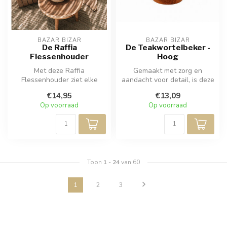
BAZAR BIZAR
BAZAR BIZAR
De Raffia
De Teakwortelbeker -
Flessenhouder
Hoog
Met deze Raffia
Gemaakt met zorg en
Flessenhouder ziet elke
aandacht voor detail, is deze
tafel er prachtig uit! Dit
beker een perfecte
€14,95
€13,09
speelse item ...
combinatie ...
Op voorraad
Op voorraad
Toon
1
-
24
van 60
1
2
3