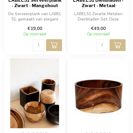
LABEL51 Serveerplank
LABEL51 Dienbladen -
- Zwart - Mangohout
Zwart - Metaal
De Serveerplank van LABEL
LABEL51 Zwarte Metalen
51, gemaakt van elegant
Dienbladen Set. Deze
zwart mangohout, is een
elegante set bestaat uit
€19,00
€49,00
veelzi...
twee dienbl...
Op voorraad
Op voorraad