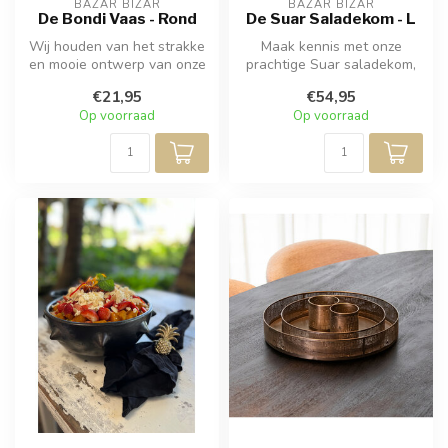
BAZAR BIZAR
BAZAR BIZAR
De Bondi Vaas - Rond
De Suar Saladekom - L
Wij houden van het strakke
Maak kennis met onze
en mooie ontwerp van onze
prachtige Suar saladekom,
multifunctionele
het perfecte middelpunt
€21,95
€54,95
teakhouten...
voor uw e...
Op voorraad
Op voorraad