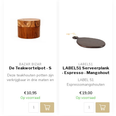
BAZAR BIZAR
LABEL51
De Teakwortelpot - S
LABEL51 Serveerplank
- Espresso - Mangohout
Deze teakhouten potten zijn
verkrijgbaar in drie maten en
LABEL 51
zijn met de hand gesne...
Espressomangohouten
serveerplank. Deze
€10,95
€19,00
serveerplank, met zijn
Op voorraad
Op voorraad
prachtige...