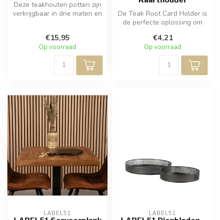
Deze teakhouten potten zijn
verkrijgbaar in drie maten en
De Teak Root Card Holder is
zijn met de hand gesne...
de perfecte oplossing om
een visitekaartje in te bew...
€15,95
€4,21
Op voorraad
Op voorraad
LABEL51
LABEL51