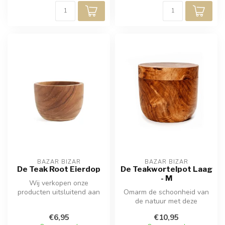
BAZAR BIZAR
BAZAR BIZAR
De Teak Root Eierdop
De Teakwortelpot Laag
- M
Wij verkopen onze
producten uitsluitend aan
Omarm de schoonheid van
professionals. Bezoek een
de natuur met deze
van onze (...
teakwortel pot en verhef uw
€6,95
€10,95
tafelsett...