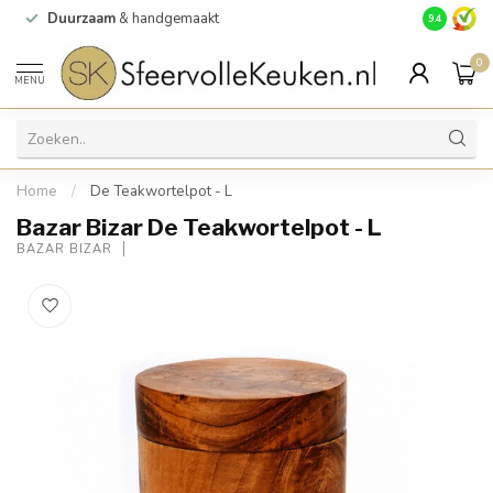
Duurzaam
& handgemaakt
Gratis
verz
9.4
0
MENU
Home
/
De Teakwortelpot - L
Bazar Bizar De Teakwortelpot - L
BAZAR BIZAR