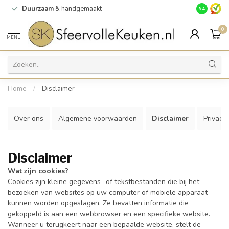
Duurzaam
& handgemaakt
Gratis
verz
9.4
0
MENU
Home
/
Disclaimer
Over ons
Algemene voorwaarden
Disclaimer
Privacy 
Disclaimer
Wat zijn cookies?
Cookies zijn kleine gegevens- of tekstbestanden die bij het
bezoeken van websites op uw computer of mobiele apparaat
kunnen worden opgeslagen. Ze bevatten informatie die
gekoppeld is aan een webbrowser en een specifieke website.
Wanneer u terugkeert naar een bepaalde website, stelt de