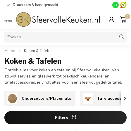
Duurzaam
& handgemaakt
Gratis
verz
9.4
0
MENU
Home
/
Koken & Tafelen
Koken & Tafelen
Ontdek alles voor koken en tafelen bij Sfeervollekeuken. Van
stijlvol servies en glaswerk tot praktisch keukengerei en
tafelaccessoires, je vindt alles voor een sfeervol gedekte tafel.
Onderzetters/Placemats
Tafelaccessoire
Filters