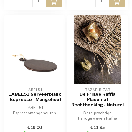
LABEL51
BAZAR BIZAR
LABEL51 Serveerplank
De Fringe Raffia
- Espresso - Mangohout
Placemat
Rechthoeking - Naturel
LABEL 51
Espressomangohouten
Deze prachtige
serveerplank. Deze
handgeweven Raffia
serveerplank, met zijn
Placemat met franjes zal er
€19,00
€11,95
prachtige...
prachtig uitzien a...