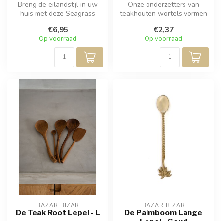
Breng de eilandstijl in uw
Onze onderzetters van
huis met deze Seagrass
teakhouten wortels vormen
onderzetters. Ze zijn omringd
een boho-chique maar
€6,95
€2,37
...
functionele...
Op voorraad
Op voorraad
BAZAR BIZAR
BAZAR BIZAR
De Teak Root Lepel - L
De Palmboom Lange