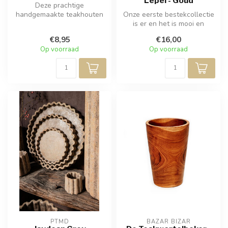
Lepel - Goud
Deze prachtige
handgemaakte teakhouten
Onze eerste bestekcollectie
wortellepel is er in drie
is er en het is mooi en
maten en vormen...
glanzend! Deze vorken en
€8,95
€16,00
lep...
Op voorraad
Op voorraad
PTMD
BAZAR BIZAR