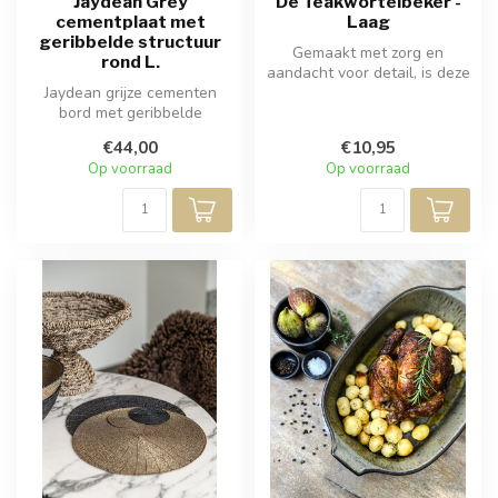
Jaydean Grey
De Teakwortelbeker -
cementplaat met
Laag
geribbelde structuur
Gemaakt met zorg en
rond L.
aandacht voor detail, is deze
Jaydean grijze cementen
beker een perfecte
bord met geribbelde
combinatie ...
structuur en ronde vorm.
€44,00
€10,95
Op voorraad
Op voorraad