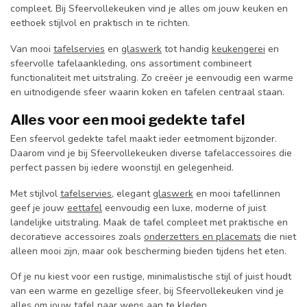
compleet. Bij Sfeervollekeuken vind je alles om jouw keuken en
eethoek stijlvol en praktisch in te richten.
Van mooi
tafelservies
en
glaswerk
tot handig
keukengerei
en
sfeervolle tafelaankleding, ons assortiment combineert
functionaliteit met uitstraling. Zo creëer je eenvoudig een warme
en uitnodigende sfeer waarin koken en tafelen centraal staan.
Alles voor een mooi gedekte tafel
Een sfeervol gedekte tafel maakt ieder eetmoment bijzonder.
Daarom vind je bij Sfeervollekeuken diverse tafelaccessoires die
perfect passen bij iedere woonstijl en gelegenheid.
Met stijlvol
tafelservies
, elegant
glaswerk
en mooi tafellinnen
geef je jouw
eettafel
eenvoudig een luxe, moderne of juist
landelijke uitstraling. Maak de tafel compleet met praktische en
decoratieve accessoires zoals
onderzetters en placemats
die niet
alleen mooi zijn, maar ook bescherming bieden tijdens het eten.
Of je nu kiest voor een rustige, minimalistische stijl of juist houdt
van een warme en gezellige sfeer, bij Sfeervollekeuken vind je
alles om jouw tafel naar wens aan te kleden.