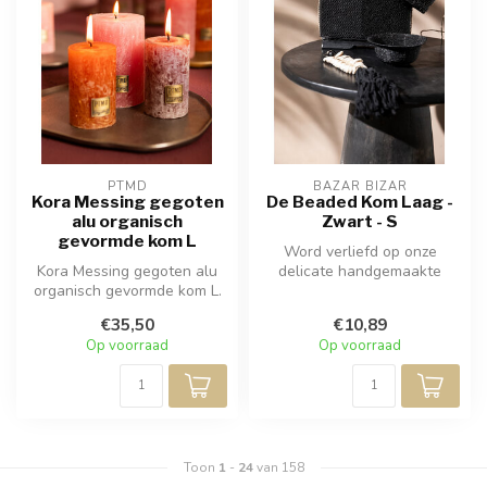
PTMD
BAZAR BIZAR
Kora Messing gegoten
De Beaded Kom Laag -
alu organisch
Zwart - S
gevormde kom L
Word verliefd op onze
Kora Messing gegoten alu
delicate handgemaakte
organisch gevormde kom L.
kralenmand die een
prachtige estheti...
€35,50
€10,89
Op voorraad
Op voorraad
Toon
1
-
24
van 158