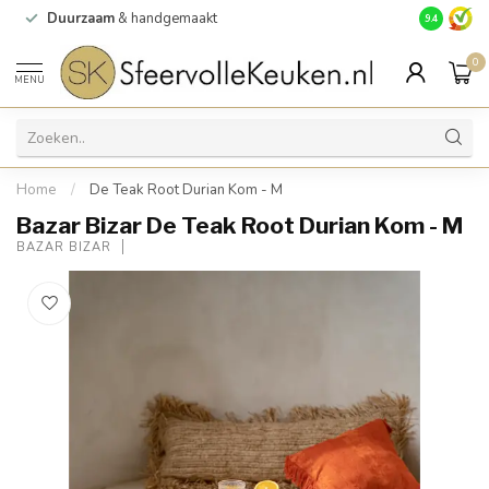
Duurzaam
& handgemaakt
Gratis
verz
9.4
0
MENU
Home
/
De Teak Root Durian Kom - M
Bazar Bizar De Teak Root Durian Kom - M
BAZAR BIZAR