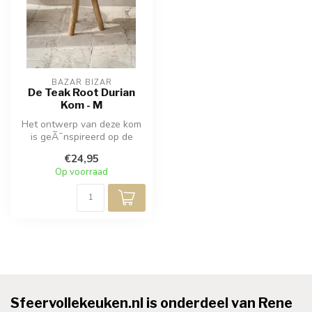
BAZAR BIZAR
De Teak Root Durian
Kom - M
Het ontwerp van deze kom
is geÃ¯nspireerd op de
durianvrucht, die vaak de
€24,95
"konin...
Op voorraad
Sfeervollekeuken.nl is onderdeel van Rene