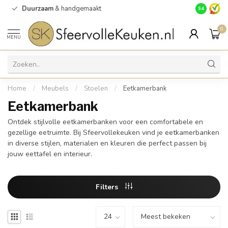
Duurzaam
& handgemaakt
Gratis
verz
9.4
0
MENU
Home
/
Meubels
/
Stoelen
/
Eetkamerbank
Eetkamerbank
Ontdek stijlvolle eetkamerbanken voor een comfortabele en
gezellige eetruimte. Bij Sfeervollekeuken vind je eetkamerbanken
in diverse stijlen, materialen en kleuren die perfect passen bij
jouw eettafel en interieur.
Filters