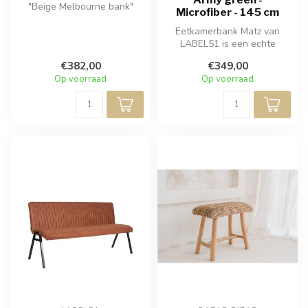
"Beige Melbourne bank"
Microfiber - 145 cm
Eetkamerbank Matz van
LABEL51 is een echte
topper in zijn segment! Matz
€382,00
€349,00
is een s...
Op voorraad
Op voorraad