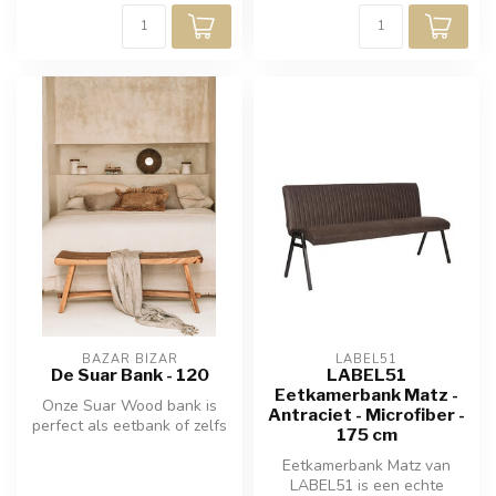
BAZAR BIZAR
LABEL51
De Suar Bank - 120
LABEL51
Eetkamerbank Matz -
Onze Suar Wood bank is
Antraciet - Microfiber -
perfect als eetbank of zelfs
175 cm
in de gang of badkamer.
Ziet...
Eetkamerbank Matz van
LABEL51 is een echte