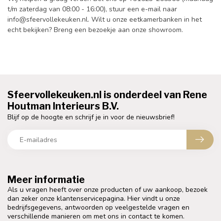
t/m zaterdag van 08:00 - 16:00), stuur een e-mail naar
info@sfeervollekeuken.nl
. Wilt u onze eetkamerbanken in het
echt bekijken? Breng een bezoekje aan onze showroom.
Sfeervollekeuken.nl is onderdeel van Rene
Houtman Interieurs B.V.
Blijf op de hoogte en schrijf je in voor de nieuwsbrief!
Meer informatie
Als u vragen heeft over onze producten of uw aankoop, bezoek
dan zeker onze klantenservicepagina. Hier vindt u onze
bedrijfsgegevens, antwoorden op veelgestelde vragen en
verschillende manieren om met ons in contact te komen.