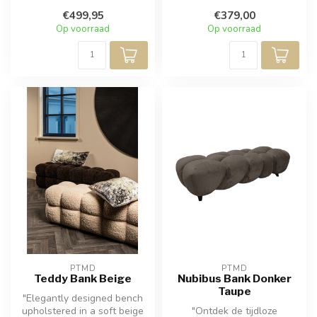
topper in zijn segment! Matz
€499,95
€379,00
is een s...
Op voorraad
Op voorraad
PTMD
PTMD
Teddy Bank Beige
Nubibus Bank Donker
Taupe
"Elegantly designed bench
upholstered in a soft beige
"Ontdek de tijdloze