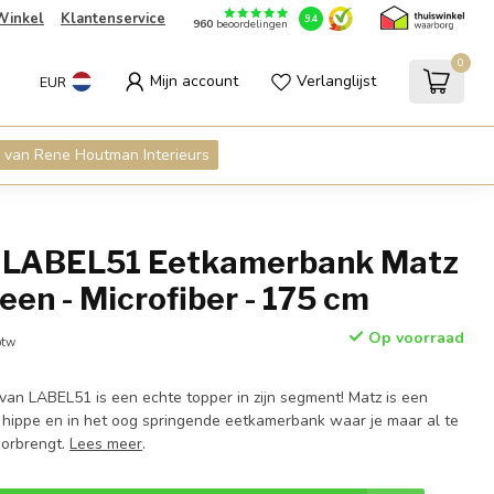
Winkel
Klantenservice
9.4
960
beoordelingen
0
Mijn account
Verlanglijst
EUR
 van Rene Houtman Interieurs
 LABEL51 Eetkamerbank Matz
een - Microfiber - 175 cm
Op voorraad
btw
an LABEL51 is een echte topper in zijn segment! Matz is een
 hippe en in het oog springende eetkamerbank waar je maar al te
oorbrengt.
Lees meer
.