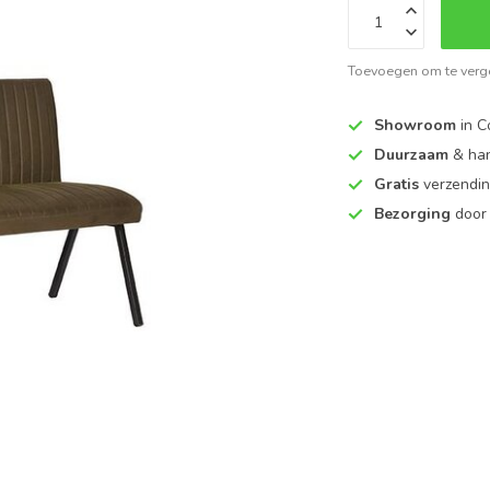
Toevoegen om te verge
Showroom
in C
Duurzaam
& ha
Gratis
verzendin
Bezorging
door