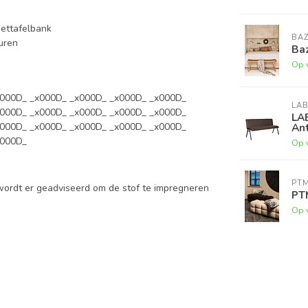
eettafelbank
BAZ
euren
Baz
Op 
x000D_ _x000D_ _x000D_ _x000D_ _x000D_
LAB
x000D_ _x000D_ _x000D_ _x000D_ _x000D_
LA
x000D_ _x000D_ _x000D_ _x000D_ _x000D_
Ant
x000D_
Op 
PT
wordt er geadviseerd om de stof te impregneren
PT
Op 