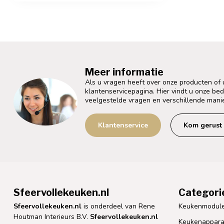
Meer informatie
Als u vragen heeft over onze producten of
klantenservicepagina. Hier vindt u onze be
veelgestelde vragen en verschillende mani
Klantenservice
Kom gerust 
Sfeervollekeuken.nl
Categori
Sfeervollekeuken.nl
is onderdeel van Rene
Keukenmodul
Houtman Interieurs B.V.
Sfeervollekeuken.nl
Keukenappara