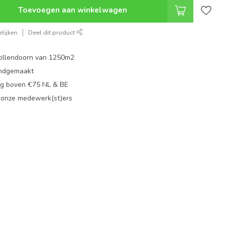
Toevoegen aan winkelwagen
lijken
Deel dit product
ollendoorn van 1250m2
ndgemaakt
g boven €75 NL & BE
 onze medewerk(st)ers