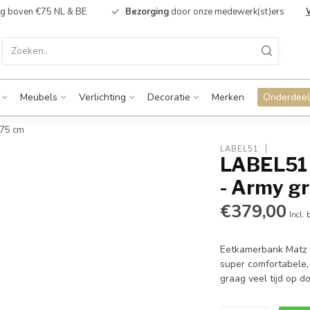
g boven €75 NL & BE
Bezorging
door onze medewerk(st)ers
Meubels
Verlichting
Decoratie
Merken
Onderdeel
175 cm
LABEL51
LABEL51
- Army gr
€379,00
Incl. 
Eetkamerbank Matz v
super comfortabele,
graag veel tijd op d