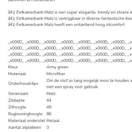
â€¢ Eetkamerbank Matz is een super elegante, trendy en stoere 
â€¢ Eetkamerbank Matz is verkrijgbaar in diverse fantastische kl
â€¢ Eetkamerbank Matz heeft een ontzettend hoog zitcomfort
_x000D_ _x000D_ _x000D_ _x000D_ _x000D_ _x000D_ _x000D_ _
_x000D_ _x000D_ _x000D_ _x000D_ _x000D_ _x000D_ _x000D_ _
_x000D_ _x000D_ _x000D_ _x000D_ _x000D_ _x000D_ _x000D_ _
_x000D_ _x000D_ _x000D_ _x000D_ _x000D_ _x000D_ _x000D_ _
Kleur
Army green
Materiaal
Microfiber
Om de stof zo lang mogelijk mooi te houden 
Onderhoudstips
met een spray voor gebruik.
Serienaam
Matz
Zitdiepte
44
Zithoogte
48
Rugleuninghoogte
86
Materiaal onderstel
Metaal
Aantal zitplekken
3