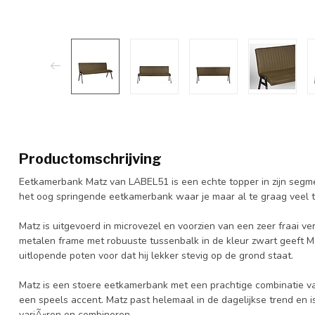
Productomschrijving
Eetkamerbank Matz van LABEL51 is een echte topper in zijn segme
het oog springende eetkamerbank waar je maar al te graag veel t
Matz is uitgevoerd in microvezel en voorzien van een zeer fraai ve
metalen frame met robuuste tussenbalk in de kleur zwart geeft Mat
uitlopende poten voor dat hij lekker stevig op de grond staat.
Matz is een stoere eetkamerbank met een prachtige combinatie va
een speels accent. Matz past helemaal in de dagelijkse trend en 
variÃ«ren en combineren.