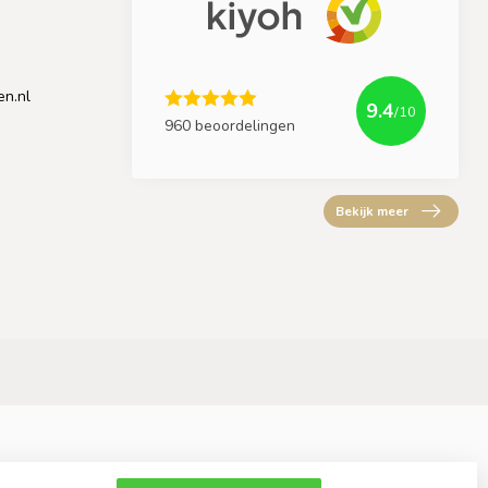
en.nl
9.4
/10
960 beoordelingen
Bekijk meer