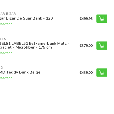
AR BIZAR
ar Bizar De Suar Bank - 120
€499,95
voorraad
EL51
BEL51 LABEL51 Eetkamerbank Matz -
€379,00
raciet - Microfiber - 175 cm
voorraad
MD
MD Teddy Bank Beige
€439,00
voorraad