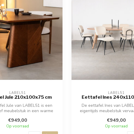
LABEL51
LABEL51
el Jule 210x100x75 cm
Eettafel Ines 240x11
fel Jule van LABEL51 is een
De eettafel Ines van LABEL
ief meubelstuk in een warme
eigentijds meubelstuk verva
walnootk...
natuur...
€949,00
€949,00
Op voorraad
Op voorraad