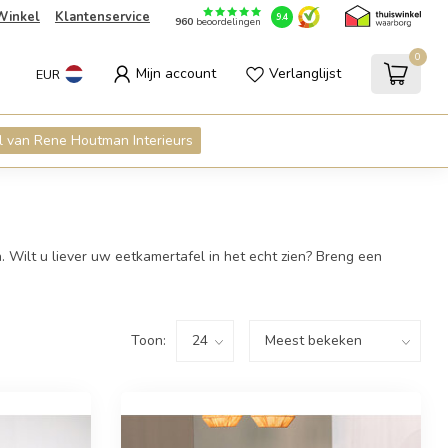
Winkel
Klantenservice
9.4
960
beoordelingen
0
Mijn account
Verlanglijst
EUR
 van Rene Houtman Interieurs
n. Wilt u liever uw eetkamertafel in het echt zien? Breng een
Toon: