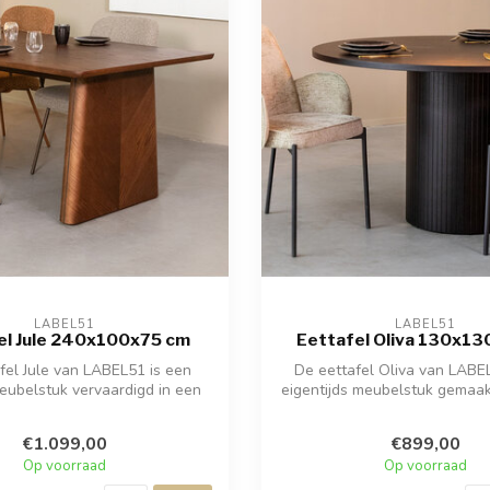
LABEL51
LABEL51
el Jule 240x100x75 cm
Eettafel Oliva 130x1
fel Jule van LABEL51 is een
De eettafel Oliva van LABE
eubelstuk vervaardigd in een
eigentijds meubelstuk gemaak
pracht...
eik...
€1.099,00
€899,00
Op voorraad
Op voorraad