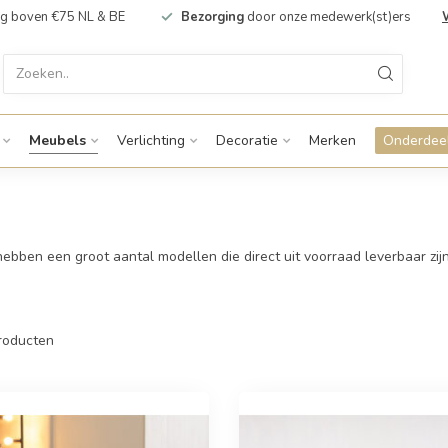
g boven €75 NL & BE
Bezorging
door onze medewerk(st)ers
Meubels
Verlichting
Decoratie
Merken
Onderdeel
 hebben een groot aantal modellen die direct uit voorraad leverbaar zij
roducten