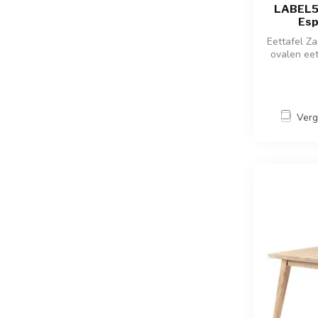
LABEL51
Esp
Eettafel Z
ovalen eet
Verg