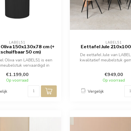
LABEL51
LABEL51
 Oliva 150x130x78 cm (+
Eettafel Jule 210x10
tschuifbaar 50 cm)
De eettafel Jule van LABEL
el Oliva van LABEL51 is een
kwalitatief meubelstuk ge
meubelstuk vervaardigd in
natuurlij...
natuurlijk...
€1.199,00
€949,00
Op voorraad
Op voorraad
elijk
Vergelijk