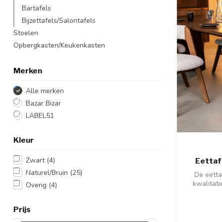
Bartafels
Bijzettafels/Salontafels
Stoelen
Opbergkasten/Keukenkasten
Merken
Alle merken
Bazar Bizar
LABEL51
Kleur
Zwart
(4)
Eettaf
Naturel/Bruin
(25)
De eetta
kwalitat
Overig
(4)
Prijs