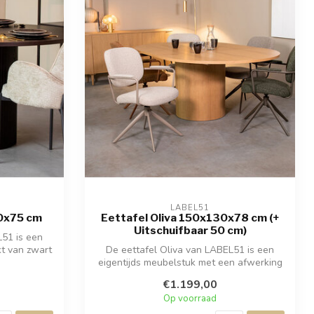
LABEL51
30x75 cm
Eettafel Oliva 150x130x78 cm (+
Uitschuifbaar 50 cm)
L51 is een
t van zwart
De eettafel Oliva van LABEL51 is een
eigentijds meubelstuk met een afwerking
in ...
€1.199,00
Op voorraad