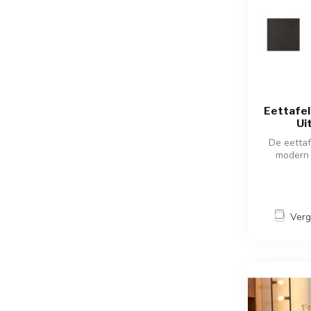
Eettafel
Ui
De eettaf
modern 
Verg