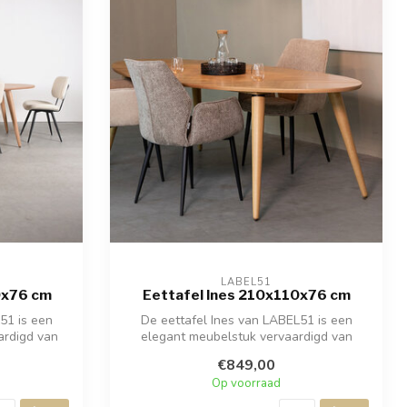
LABEL51
0x76 cm
Eettafel Ines 210x110x76 cm
51 is een
De eettafel Ines van LABEL51 is een
ardigd van
elegant meubelstuk vervaardigd van
naturel e...
€849,00
Op voorraad