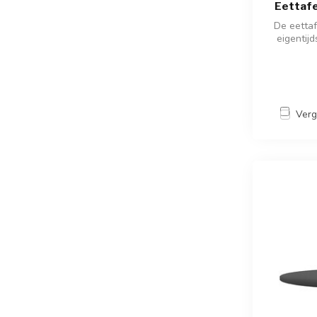
Eettafe
De eettaf
eigentij
Verg