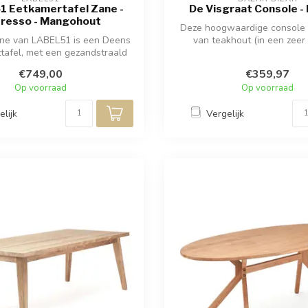
 Eetkamertafel Zane -
De Visgraat Console - 
resso - Mangohout
Deze hoogwaardige console 
ane van LABEL51 is een Deens
van teakhout (in een zeer
tafel, met een gezandstraald
visgraatp...
ma...
€749,00
€359,97
Op voorraad
Op voorraad
elijk
Vergelijk