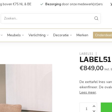
g boven €75 NL & BE
Bezorging
door onze medewerk(st)ers
Meubels
Verlichting
Decoratie
Merken
Onderdeel
LABEL51
LABEL51 
€849,00
Incl. 
De eettafel Ines va
eikenfineer. De oval
Lees meer
.