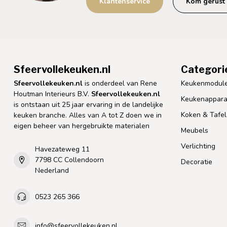
Klantenservice
Kom gerust 
Sfeervollekeuken.nl
Categori
Sfeervollekeuken.nl
is onderdeel van Rene
Keukenmodul
Houtman Interieurs B.V.
Sfeervollekeuken.nl
Keukenappara
is ontstaan uit 25 jaar ervaring in de landelijke
Koken & Tafe
keuken branche. Alles van A tot Z doen we in
eigen beheer van hergebruikte materialen
Meubels
Verlichting
Havezateweg 11
7798 CC Collendoorn
Decoratie
Nederland
0523 265 366
info@sfeervollekeuken.nl