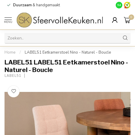
Duurzaam
& handgemaakt
Gratis
verz
9.4
0
MENU
Home
/
LABEL51 Eetkamerstoel Nino - Naturel - Boucle
LABEL51 LABEL51 Eetkamerstoel Nino -
Naturel - Boucle
LABEL51