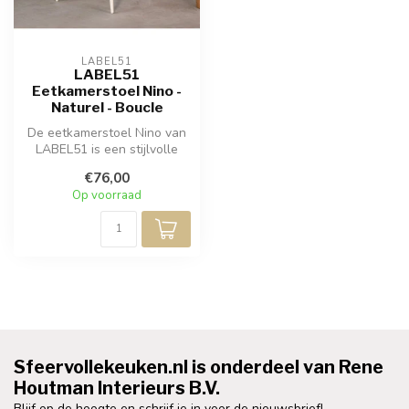
LABEL51
LABEL51
Eetkamerstoel Nino -
Naturel - Boucle
De eetkamerstoel Nino van
LABEL51 is een stijlvolle
stoel, beschikbaar in divers...
€76,00
Op voorraad
Sfeervollekeuken.nl is onderdeel van Rene
Houtman Interieurs B.V.
Blijf op de hoogte en schrijf je in voor de nieuwsbrief!