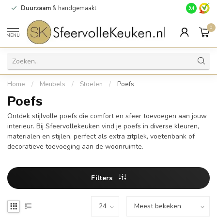
Duurzaam
& handgemaakt
Gratis
verz
9.4
0
MENU
Home
/
Meubels
/
Stoelen
/
Poefs
Poefs
Ontdek stijlvolle poefs die comfort en sfeer toevoegen aan jouw
interieur. Bij Sfeervollekeuken vind je poefs in diverse kleuren,
materialen en stijlen, perfect als extra zitplek, voetenbank of
decoratieve toevoeging aan de woonruimte.
Filters