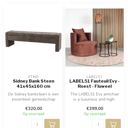
PTMD
LABEL51
Sidney Bank Steen
LABEL51 Fauteuil Evy -
41x45x160 cm
Roest - Fluweel
De Sidney banksteen is een
The LABEL51 Evy armchair
essentieel gereedschap
is a luxurious and high-
voor het slijpen en polijsten
quality armchair, crafted in
€320,00
€399,00
...
so...
Op voorraad
Op voorraad