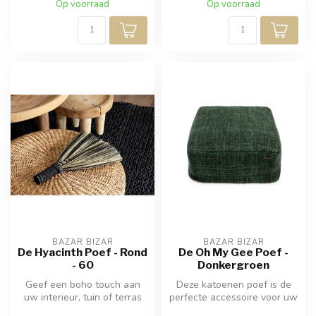
Op voorraad
Op voorraad
BAZAR BIZAR
BAZAR BIZAR
De Hyacinth Poef - Rond
De Oh My Gee Poef -
- 60
Donkergroen
Geef een boho touch aan
Deze katoenen poef is de
uw interieur, tuin of terras
perfecte accessoire voor uw
met deze schattige poef.
huis of zelfs uw overdekte ...