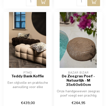
PTMD
BAZAR BIZAR
Teddy Bank Koffie
De Zeegras Poef -
Natuurlijk - M
Een stijlvolle en praktische
35x60x60cm
aanvulling voor elke
woonruimte, de "Teddy
Onze handgeweven zeegras
bench co...
poef voegt een prachtig
element van textuur toe aan
€439,00
€264,95
uw ...