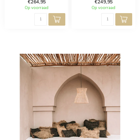
€264,95
€249,95
Om...
Op voorraad
Op voorraad