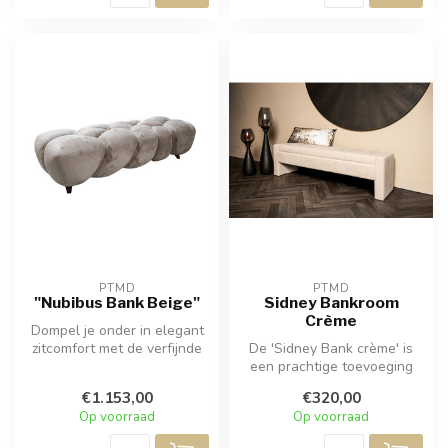
PTMD
PTMD
"Nubibus Bank Beige"
Sidney Bankroom
Crème
Dompel je onder in elegant
zitcomfort met de verfijnde
De 'Sidney Bank crème' is
'Nubibus bank in beige'. ...
een prachtige toevoeging
aan uw interieur. Deze bank
€1.153,00
€320,00
s...
Op voorraad
Op voorraad