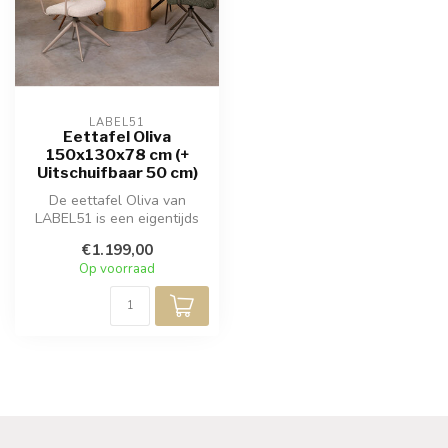
LABEL51
Eettafel Oliva
150x130x78 cm (+
Uitschuifbaar 50 cm)
De eettafel Oliva van
LABEL51 is een eigentijds
meubelstuk met een
€1.199,00
afwerking in ...
Op voorraad