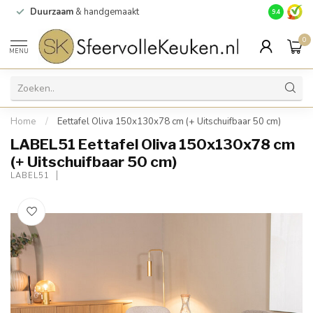
Duurzaam
& handgemaakt
Gratis
verz
9.4
0
MENU
Home
/
Eettafel Oliva 150x130x78 cm (+ Uitschuifbaar 50 cm)
LABEL51 Eettafel Oliva 150x130x78 cm
(+ Uitschuifbaar 50 cm)
LABEL51