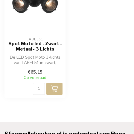
LABEL51
Spot Moto led - Zwart -
Metaal - 3 Lichts
De LED Spot Moto 3-lichts
van LABEL51 in zwart,
ontleent zijn naam aan het
€65,15
prach...
Op voorraad