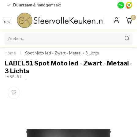
Duurzaam
& handgemaakt
Gratis
verz
9.4
0
MENU
Home
/
Spot Moto led - Zwart - Metaal - 3 Lichts
LABEL51 Spot Moto led - Zwart - Metaal -
3 Lichts
LABEL51