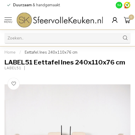
Duurzaam
& handgemaakt
Gratis
verz
9.4
0
MENU
Home
/
Eettafel Ines 240x110x76 cm
LABEL51 Eettafel Ines 240x110x76 cm
LABEL51