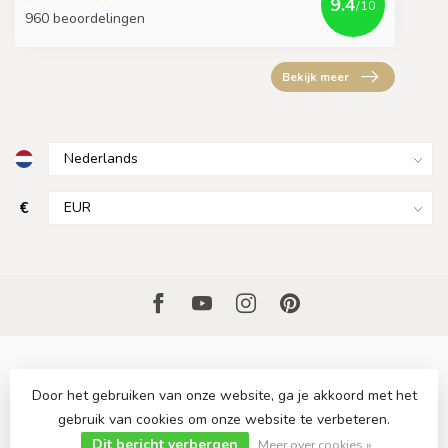
9.4
/10
960 beoordelingen
Bekijk meer
€
Door het gebruiken van onze website, ga je akkoord met het
gebruik van cookies om onze website te verbeteren.
© Copyright 2026 Sfeervollekeuken.nl
- Powered by
Lightspeed
-
Dit bericht verbergen
Lightspeed design
by
Dyvelopment
Meer over cookies »