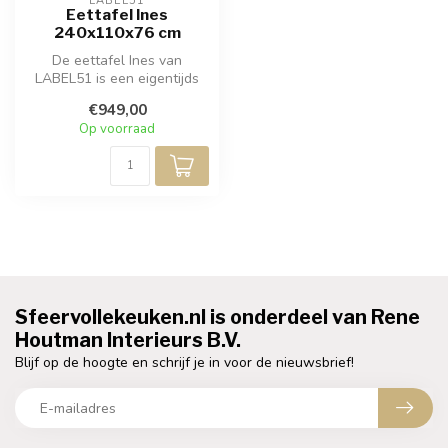
LABEL51
Eettafel Ines
240x110x76 cm
De eettafel Ines van
LABEL51 is een eigentijds
meubelstuk vervaardigd van
€949,00
natuur...
Op voorraad
Sfeervollekeuken.nl is onderdeel van Rene
Houtman Interieurs B.V.
Blijf op de hoogte en schrijf je in voor de nieuwsbrief!