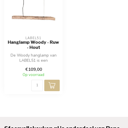
LABEL51
Hanglamp Woody - Ruw
- Hout
De Woody hanglamp van
LABEL51 is een
rechthoekige en
€109,00
kenmerkende lamp
Op voorraad
vervaardig...