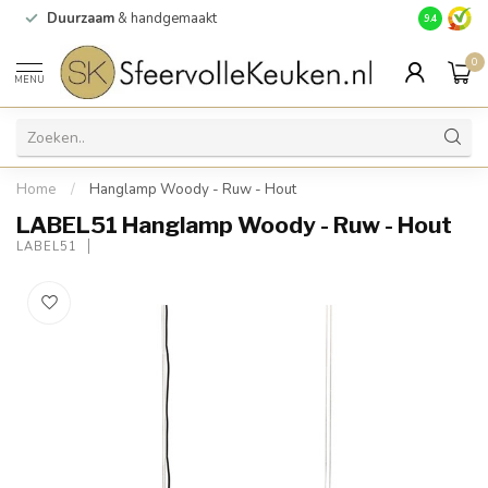
Duurzaam
& handgemaakt
Gratis
verz
9.4
0
MENU
Home
/
Hanglamp Woody - Ruw - Hout
LABEL51 Hanglamp Woody - Ruw - Hout
LABEL51