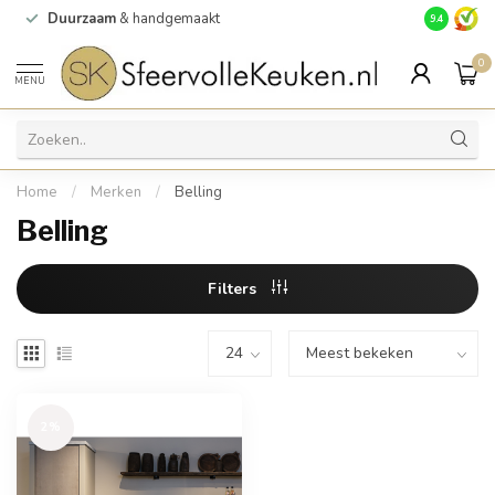
Duurzaam
& handgemaakt
Gratis
verz
9.4
0
MENU
Home
/
Merken
/
Belling
Belling
Filters
2%