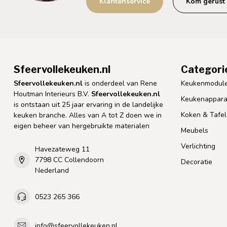
Klantenservice
Kom gerust 
Sfeervollekeuken.nl
Categori
Sfeervollekeuken.nl
is onderdeel van Rene
Keukenmodul
Houtman Interieurs B.V.
Sfeervollekeuken.nl
Keukenappara
is ontstaan uit 25 jaar ervaring in de landelijke
Koken & Tafe
keuken branche. Alles van A tot Z doen we in
eigen beheer van hergebruikte materialen
Meubels
Verlichting
Havezateweg 11
7798 CC Collendoorn
Decoratie
Nederland
0523 265 366
info@sfeervollekeuken.nl