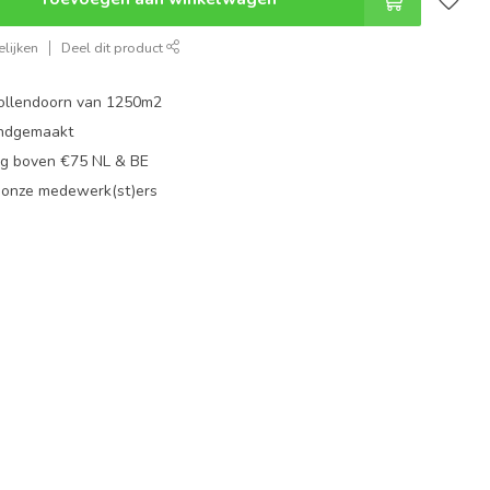
lijken
Deel dit product
ollendoorn van 1250m2
ndgemaakt
g boven €75 NL & BE
 onze medewerk(st)ers