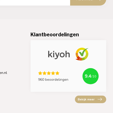
Klantbeoordelingen
en.nl
9.4
/10
960 beoordelingen
Bekijk meer