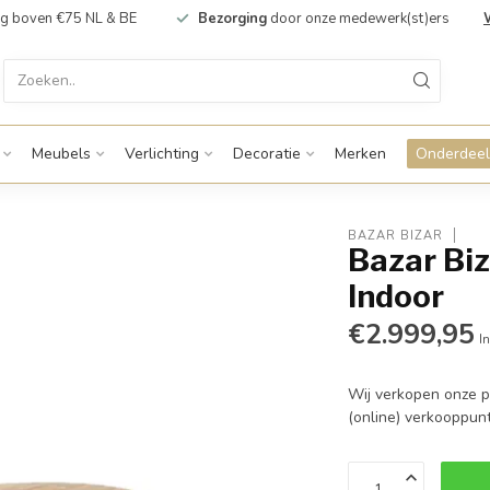
g boven €75 NL & BE
Bezorging
door onze medewerk(st)ers
Meubels
Verlichting
Decoratie
Merken
Onderdeel
BAZAR BIZAR
Bazar Biz
Indoor
€2.999,95
In
Wij verkopen onze p
(online) verkooppunt