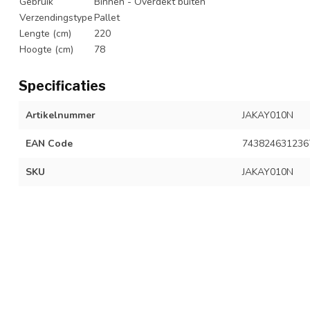
Gebruik
Binnen - Overdekt buiten
Verzendingstype
Pallet
Lengte (cm)
220
Hoogte (cm)
78
Specificaties
Artikelnummer
JAKAY010N
EAN Code
743824631236
SKU
JAKAY010N