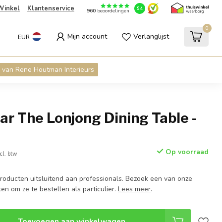
Winkel
Klantenservice
9.4
960
beoordelingen
0
Mijn account
Verlanglijst
EUR
 van Rene Houtman Interieurs
ar The Lonjong Dining Table -
Op voorraad
cl. btw
roducten uitsluitend aan professionals. Bezoek een van onze
en om ze te bestellen als particulier.
Lees meer
.
Toevoegen aan winkelwagen