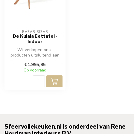
BAZAR BIZAR
De Kulala Eettafel -
Indoor
Wij verkopen onze
producten uitsluitend aan
professionals. Bezoek een
€1.995,95
van onze (...
Op voorraad
Sfeervollekeuken.nl is onderdeel van Rene
Houtman Interieurs B.V.