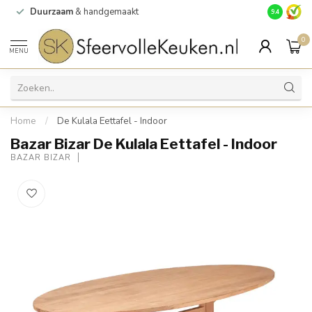
Duurzaam
& handgemaakt
Gratis
verz
9.4
0
MENU
Home
/
De Kulala Eettafel - Indoor
Bazar Bizar De Kulala Eettafel - Indoor
BAZAR BIZAR