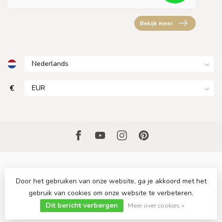
Bekijk meer
€
Door het gebruiken van onze website, ga je akkoord met het
gebruik van cookies om onze website te verbeteren.
© Copyright 2026 Sfeervollekeuken.nl
- Powered by
Lightspeed
-
Dit bericht verbergen
Lightspeed design
by
Dyvelopment
Meer over cookies »