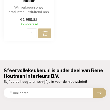
Indoor
Wij verkopen onze
producten uitsluitend aan
professionals. Bezoek een
€1.999,95
van onze (...
Op voorraad
Sfeervollekeuken.nl is onderdeel van Rene
Houtman Interieurs B.V.
Blijf op de hoogte en schrijf je in voor de nieuwsbrief!