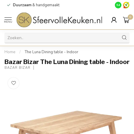
Duurzaam
& handgemaakt
Gratis
verz
9.4
0
MENU
Home
/
The Luna Dining table - Indoor
Bazar Bizar The Luna Dining table - Indoor
BAZAR BIZAR