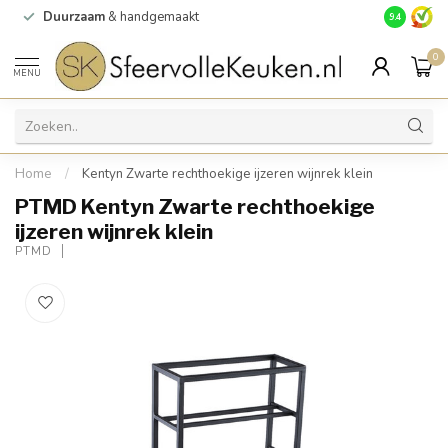
Duurzaam
& handgemaakt
Gratis
verz
9.4
0
MENU
Home
/
Kentyn Zwarte rechthoekige ijzeren wijnrek klein
PTMD Kentyn Zwarte rechthoekige
ijzeren wijnrek klein
PTMD