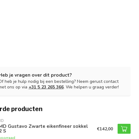
Heb je vragen over dit product?
Of heb je hulp nodig bij een bestelling? Neem gerust contact
met ons op via
+31 5 23 265 366
. We helpen u graag verder!
rde producten
MD
MD Gustavo Zwarte eikenfineer sokkel
€142,00
2 S
voorraad