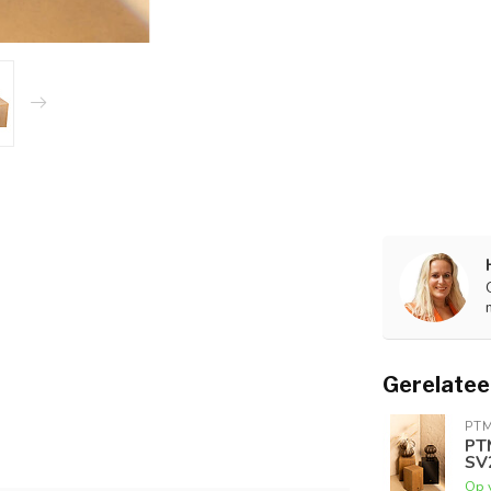
Gerelatee
PT
PT
SV
Op 