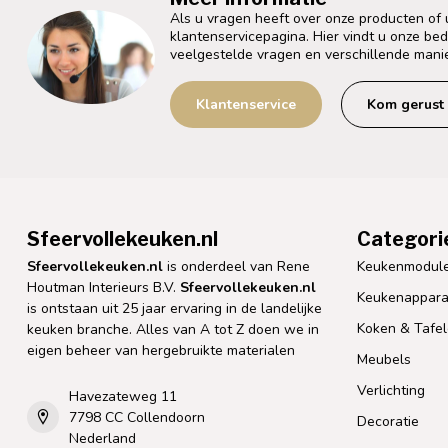
Als u vragen heeft over onze producten of
klantenservicepagina. Hier vindt u onze be
veelgestelde vragen en verschillende mani
Klantenservice
Kom gerust 
Sfeervollekeuken.nl
Categori
Sfeervollekeuken.nl
is onderdeel van Rene
Keukenmodul
Houtman Interieurs B.V.
Sfeervollekeuken.nl
Keukenappara
is ontstaan uit 25 jaar ervaring in de landelijke
Koken & Tafe
keuken branche. Alles van A tot Z doen we in
eigen beheer van hergebruikte materialen
Meubels
Verlichting
Havezateweg 11
7798 CC Collendoorn
Decoratie
Nederland