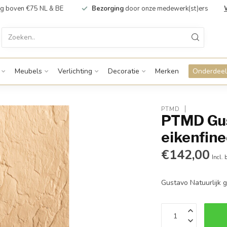
g boven €75 NL & BE
Bezorging
door onze medewerk(st)ers
Meubels
Verlichting
Decoratie
Merken
Onderdeel
PTMD
PTMD Gus
eikenfine
€142,00
Incl. 
Gustavo Natuurlijk 