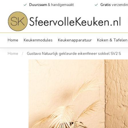
0m2
Duurzaam
& handgemaakt
Gratis
verzendin
Home
Keukenmodules
Keukenapparatuur
Koken & Tafelen
Home
/
Gustavo Natuurlijk gekleurde eikenfineer sokkel SV2 S