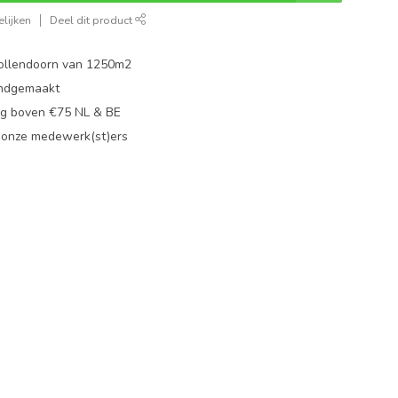
lijken
Deel dit product
ollendoorn van 1250m2
ndgemaakt
g boven €75 NL & BE
 onze medewerk(st)ers