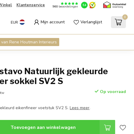
Winkel
Klantenservice
9.4
960
beoordelingen
0
Mijn account
Verlanglijst
EUR
 van Rene Houtman Interieurs
tavo Natuurlijk gekleurde
er sokkel SV2 S
Op voorraad
btw
gekleurd eikenfineer voetstuk SV2 S.
Lees meer
.
Toevoegen aan winkelwagen