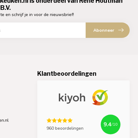
ekeuken.nl is onderdeel van Rene Houtman
B.V.
te en schrijf je in voor de nieuwsbrief!
Abonneer
Klantbeoordelingen
en.nl
9.4
/10
960 beoordelingen