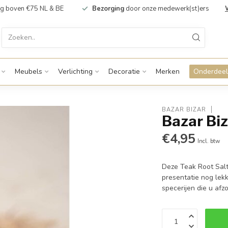
g boven €75 NL & BE
Bezorging
door onze medewerk(st)ers
Meubels
Verlichting
Decoratie
Merken
Onderdeel
BAZAR BIZAR
Bazar Biz
€4,95
Incl. btw
Deze Teak Root Salt
presentatie nog lekk
specerijen die u afz