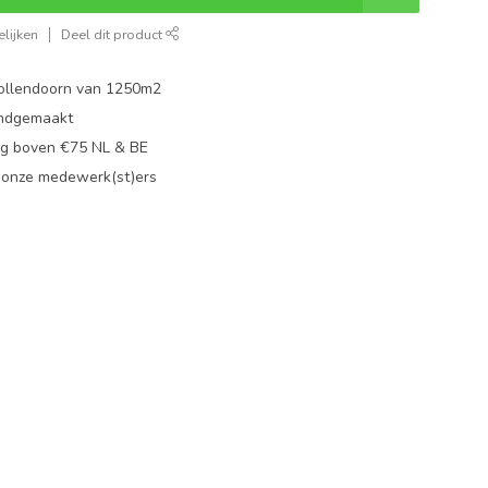
lijken
Deel dit product
ollendoorn van 1250m2
ndgemaakt
g boven €75 NL & BE
 onze medewerk(st)ers