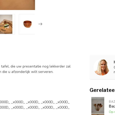
tafel, die uw presentatie nog lekkerder zal
 die u afzonderlijk wilt serveren.
Gerelatee
x000D_ _x000D_ _x000D_ _x000D_ _x000D_
BAZ
Baz
x000D_ _x000D_ _x000D_ _x000D_ _x000D_
Op 