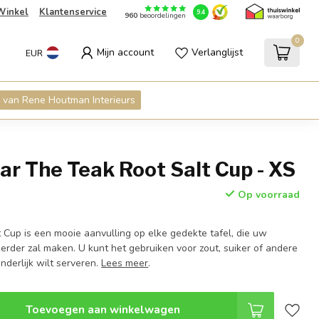
Winkel
Klantenservice
9.4
960
beoordelingen
0
Mijn account
Verlanglijst
EUR
 van Rene Houtman Interieurs
ar The Teak Root Salt Cup - XS
Op voorraad
 Cup is een mooie aanvulling op elke gedekte tafel, die uw
erder zal maken. U kunt het gebruiken voor zout, suiker of andere
onderlijk wilt serveren.
Lees meer
.
Toevoegen aan winkelwagen