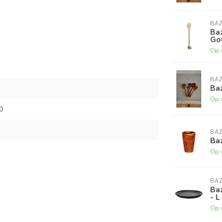
BAZ
Ba
Go
Op 
BAZ
Baz
Op 
0
BAZ
Baz
Op 
BAZ
Baz
- L
Op 