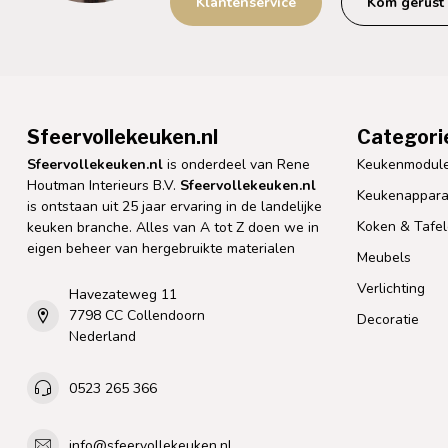
Klantenservice
Kom gerust 
Sfeervollekeuken.nl
Categori
Sfeervollekeuken.nl
is onderdeel van Rene
Keukenmodul
Houtman Interieurs B.V.
Sfeervollekeuken.nl
Keukenappara
is ontstaan uit 25 jaar ervaring in de landelijke
Koken & Tafe
keuken branche. Alles van A tot Z doen we in
eigen beheer van hergebruikte materialen
Meubels
Verlichting
Havezateweg 11
7798 CC Collendoorn
Decoratie
Nederland
0523 265 366
info@sfeervollekeuken.nl