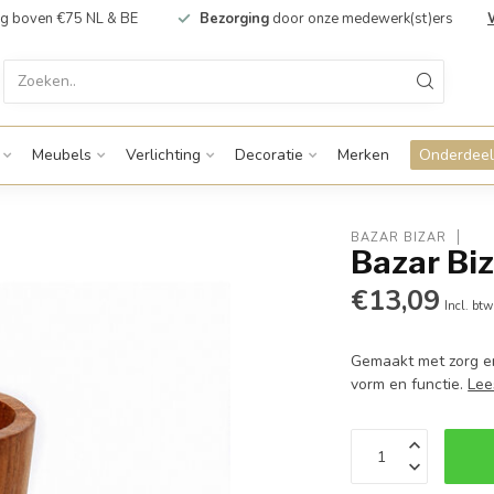
g boven €75 NL & BE
Bezorging
door onze medewerk(st)ers
Meubels
Verlichting
Decoratie
Merken
Onderdeel
BAZAR BIZAR
Bazar Bi
€13,09
Incl. btw
Gemaakt met zorg en
vorm en functie.
Lee