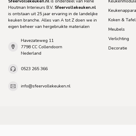
Sfeervollekeuken.nl
is onderdeel van Rene
Keukenmodul
Houtman Interieurs B.V.
Sfeervollekeuken.nl
Keukenappara
is ontstaan uit 25 jaar ervaring in de landelijke
Koken & Tafe
keuken branche. Alles van A tot Z doen we in
eigen beheer van hergebruikte materialen
Meubels
Verlichting
Havezateweg 11
7798 CC Collendoorn
Decoratie
Nederland
0523 265 366
info@sfeervollekeuken.nl