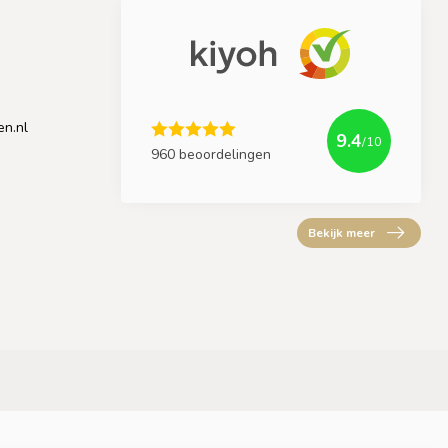
en.nl
9.4
/10
960 beoordelingen
Bekijk meer