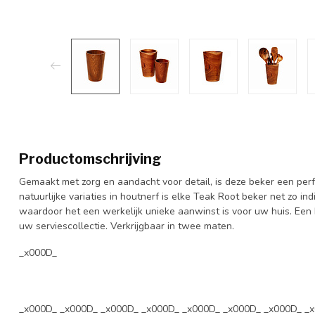
Productomschrijving
Gemaakt met zorg en aandacht voor detail, is deze beker een perf
natuurlijke variaties in houtnerf is elke Teak Root beker net zo i
waardoor het een werkelijk unieke aanwinst is voor uw huis. Een
uw serviescollectie. Verkrijgbaar in twee maten.
_x000D_
_x000D_ _x000D_ _x000D_ _x000D_ _x000D_ _x000D_ _x000D_ _