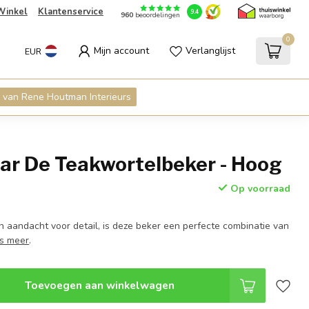
Winkel
Klantenservice
9.4
960
beoordelingen
0
Mijn account
Verlanglijst
EUR
 van Rene Houtman Interieurs
zar De Teakwortelbeker - Hoog
Op voorraad
 aandacht voor detail, is deze beker een perfecte combinatie van
s meer
.
Toevoegen aan winkelwagen