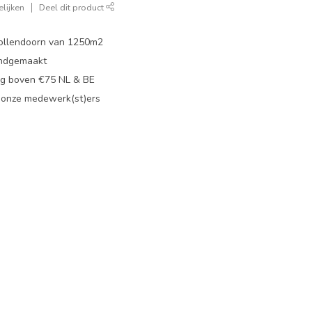
lijken
Deel dit product
ollendoorn van 1250m2
ndgemaakt
g boven €75 NL & BE
 onze medewerk(st)ers