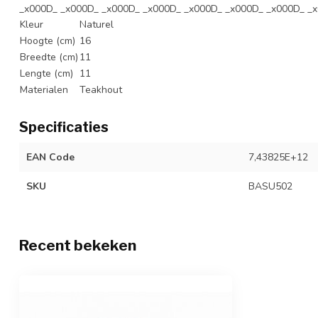
_x000D_ _x000D_ _x000D_ _x000D_ _x000D_ _x000D_ _x000D_ _
Kleur
Naturel
Hoogte (cm)
16
Breedte (cm)
11
Lengte (cm)
11
Materialen
Teakhout
Specificaties
EAN Code
7,43825E+12
SKU
BASU502
Recent bekeken