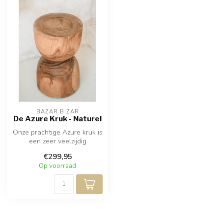
BAZAR BIZAR
De Azure Kruk - Naturel
Onze prachtige Azure kruk is
een zeer veelzijdig
meubelstuk, dat ook als
€299,95
bijzett...
Op voorraad