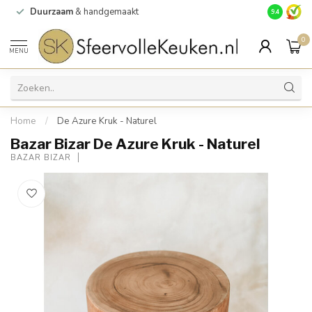
Duurzaam
& handgemaakt
Gratis
verz
9.4
0
MENU
Home
/
De Azure Kruk - Naturel
Bazar Bizar De Azure Kruk - Naturel
BAZAR BIZAR