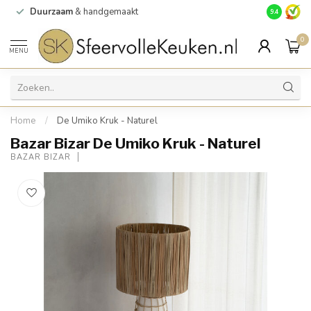
Duurzaam
& handgemaakt
Gratis
verz
9.4
0
MENU
Home
/
De Umiko Kruk - Naturel
Bazar Bizar De Umiko Kruk - Naturel
BAZAR BIZAR