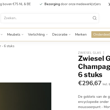
g boven €75 NL & BE
Bezorging
door onze medewerk(st)ers
Meubels
Verlichting
Decoratie
Merken
Onderdeel
 - 6 stuks
ZWIESEL GLAS
Zwiesel G
Champagn
6 stuks
€296,67
Incl. 
De goblets van de gl
encyclopedie onder 
mousseerpunt - Mon