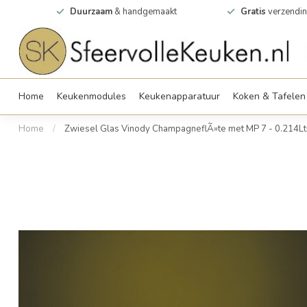
0m2
Duurzaam
& handgemaakt
Gratis
verzendin
Home
Keukenmodules
Keukenapparatuur
Koken & Tafelen
Home
/
Zwiesel Glas Vinody ChampagneflÃ»te met MP 7 - 0.214Ltr