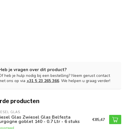
Heb je vragen over dit product?
Of heb je hulp nodig bij een bestelling? Neem gerust contact
met ons op via
+31 5 23 265 366
. We helpen u graag verder!
rde producten
ESEL GLAS
esel Glas Zwiesel Glas Belfesta
€85,47
rgogne goblet 140 - 0.7 Ltr - 6 stuks
voorraad