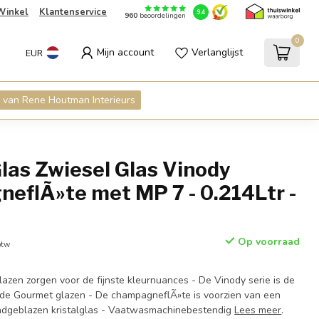
Winkel
Klantenservice
9.4
960
beoordelingen
0
Mijn account
Verlanglijst
EUR
 van Rene Houtman Interieurs
las Zwiesel Glas Vinody
eflÃ»te met MP 7 - 0.214Ltr -
Op voorraad
btw
azen zorgen voor de fijnste kleurnuances - De Vinody serie is de
de Gourmet glazen - De champagneflÃ»te is voorzien van een
dgeblazen kristalglas - Vaatwasmachinebestendig
Lees meer
.