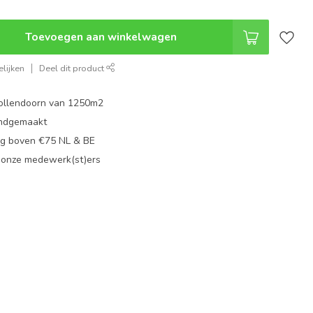
Toevoegen aan winkelwagen
lijken
Deel dit product
ollendoorn van 1250m2
ndgemaakt
g boven €75 NL & BE
 onze medewerk(st)ers