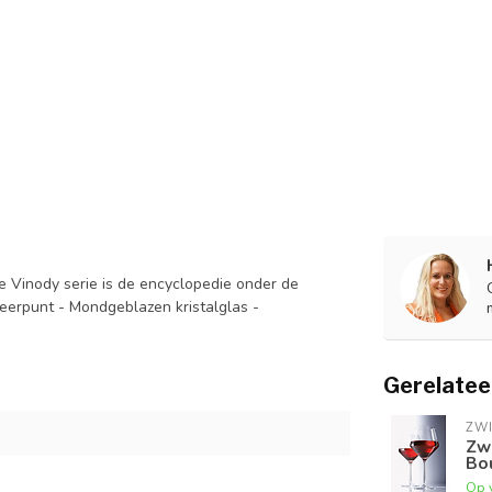
e Vinody serie is de encyclopedie onder de
erpunt - Mondgeblazen kristalglas -
Gerelatee
ZWI
Zwi
Bou
Op 