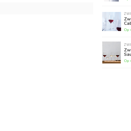
ZWI
Zwi
Cab
Op 
ZWI
Zwi
Sau
Op 