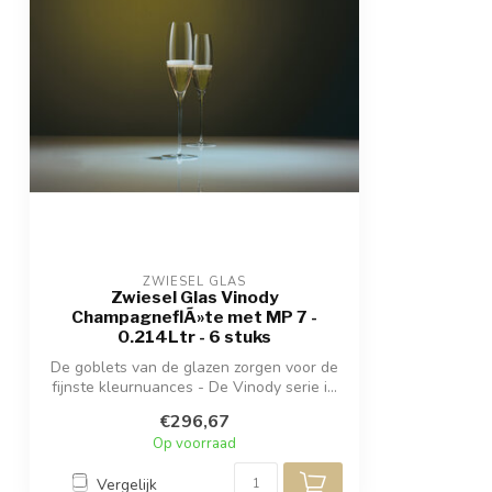
ZWIESEL GLAS
Zwiesel Glas Vinody
ChampagneflÃ»te met MP 7 -
0.214Ltr - 6 stuks
De goblets van de glazen zorgen voor de
fijnste kleurnuances - De Vinody serie i...
€296,67
Op voorraad
Vergelijk