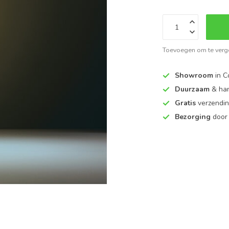
Toevoegen om te verge
Showroom
in C
Duurzaam
& ha
Gratis
verzendin
Bezorging
door