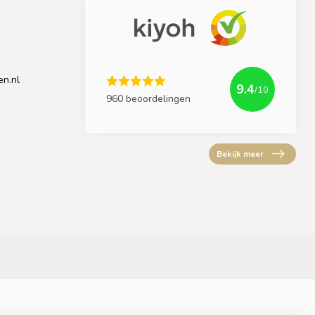
en.nl
9.4
/10
960 beoordelingen
Bekijk meer