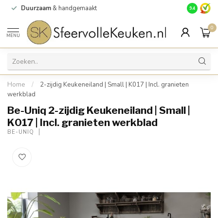
Duurzaam
& handgemaakt
Gratis
verz
9.4
0
MENU
Home
/
2-zijdig Keukeneiland | Small | K017 | Incl. granieten
werkblad
Be-Uniq 2-zijdig Keukeneiland | Small |
K017 | Incl. granieten werkblad
BE-UNIQ