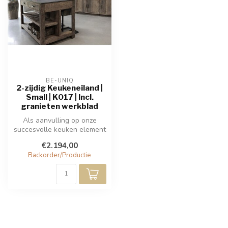
BE-UNIQ
2-zijdig Keukeneiland |
Small | K017 | Incl.
granieten werkblad
Als aanvulling op onze
succesvolle keuken element
collectie dit prachtige
€2.194,00
keuken...
Backorder/Productie