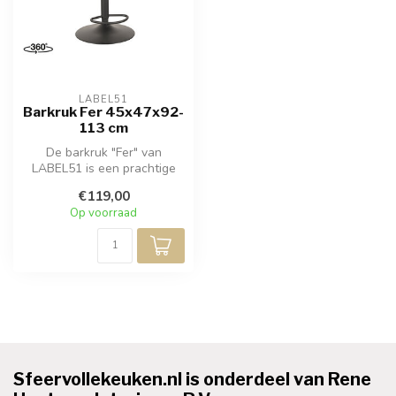
LABEL51
Barkruk Fer 45x47x92-
113 cm
De barkruk "Fer" van
LABEL51 is een prachtige
barkruk waar comfort en
€119,00
verfijning...
Op voorraad
Sfeervollekeuken.nl is onderdeel van Rene