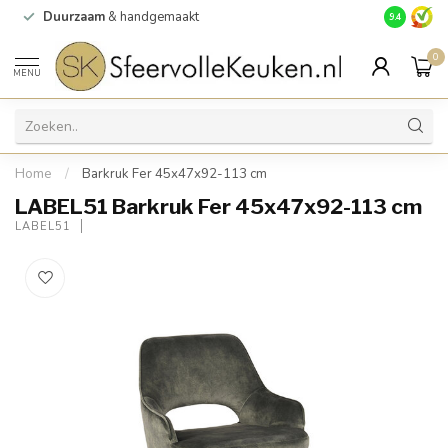
Duurzaam
& handgemaakt
Gratis
verz
9.4
0
MENU
Home
/
Barkruk Fer 45x47x92-113 cm
LABEL51 Barkruk Fer 45x47x92-113 cm
LABEL51