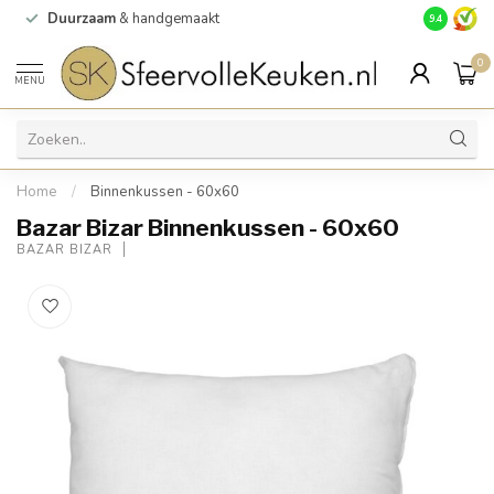
Duurzaam
& handgemaakt
Gratis
verz
9.4
0
MENU
Home
/
Binnenkussen - 60x60
Bazar Bizar Binnenkussen - 60x60
BAZAR BIZAR