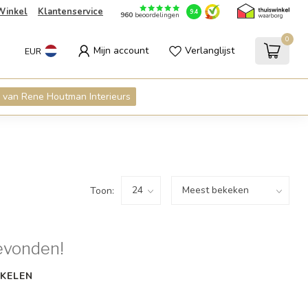
Winkel
Klantenservice
9.4
960
beoordelingen
0
Mijn account
Verlanglijst
EUR
 van Rene Houtman Interieurs
Toon:
evonden!
KELEN