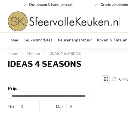
0m2
Duurzaam
& handgemaakt
Gratis
verzendin
Home
Keukenmodules
Keukenapparatuur
Koken & Tafelen
Home
/
Merken
/
IDEAS 4 SEASONS
IDEAS 4 SEASONS
0
Pro
Prijs
Min
Max