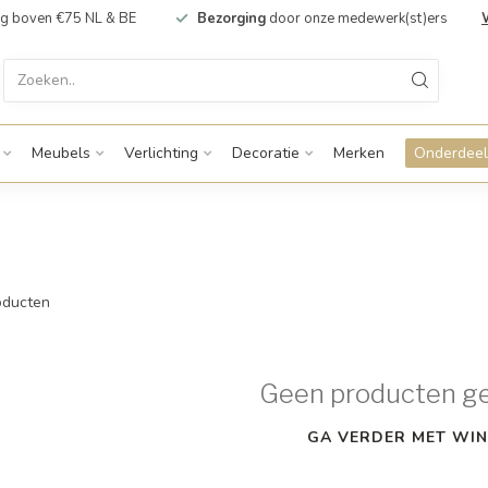
g boven €75 NL & BE
Bezorging
door onze medewerk(st)ers
Meubels
Verlichting
Decoratie
Merken
Onderdeel
ducten
Geen producten g
GA VERDER MET WIN