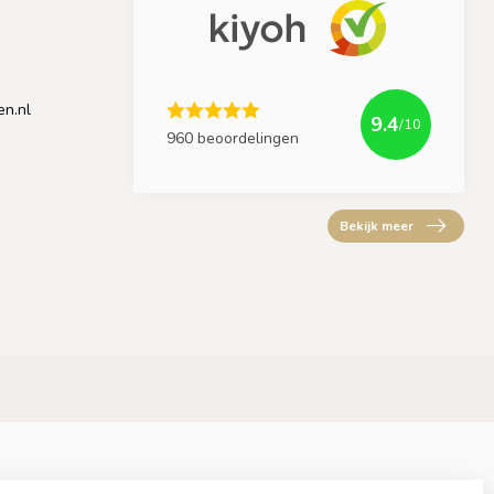
en.nl
9.4
/10
960 beoordelingen
Bekijk meer