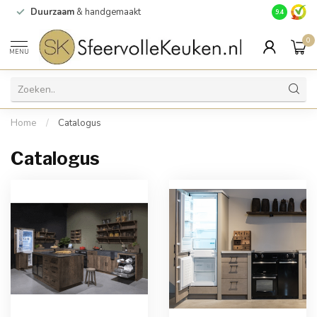
Duurzaam
& handgemaakt
Gratis
verz
9.4
0
MENU
Home
/
Catalogus
Catalogus