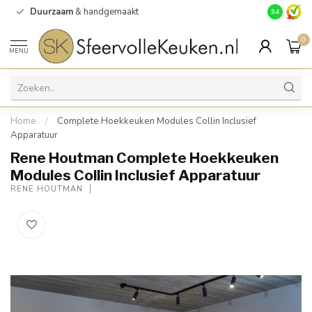
Duurzaam
& handgemaakt
Gratis
verz
9.4
0
MENU
Home
/
Complete Hoekkeuken Modules Collin Inclusief
Apparatuur
Rene Houtman Complete Hoekkeuken
Modules Collin Inclusief Apparatuur
RENE HOUTMAN