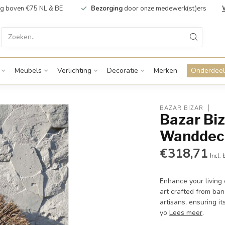
g boven €75 NL & BE
Bezorging
door onze medewerk(st)ers
Meubels
Verlichting
Decoratie
Merken
Onderdeel
BAZAR BIZAR
Bazar Bi
Wanddecor
€318,71
Incl. 
Enhance your living
art crafted from ban
artisans, ensuring i
yo
Lees meer
.