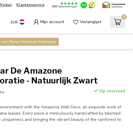
Winkel
Klantenservice
9.4
960
beoordelingen
0
Mijn account
Verlanglijst
EUR
 van Rene Houtman Interieurs
zar De Amazone
atie - Natuurlijk Zwart
Op voorraad
btw
 environment with the Amazonia Wall Deco, an exquisite work of
ana leaves. Every piece is meticulously handcrafted by talented
ts uniqueness and bringing the vibrant beauty of the rainforest to