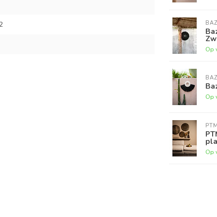
BAZ
2
Baz
Zw
Op 
BAZ
Baz
Op 
PT
PT
pl
Op 