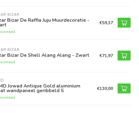
AR BIZAR
ar Bizar De Raffia Juju Muurdecoratie -
€59,37
art
voorraad
AR BIZAR
ar Bizar De Shell Alang Alang - Zwart
€71,97
voorraad
MD
MD Jowad Antique Gold aluminium
€130,00
aat wandpaneel geribbeld S
voorraad