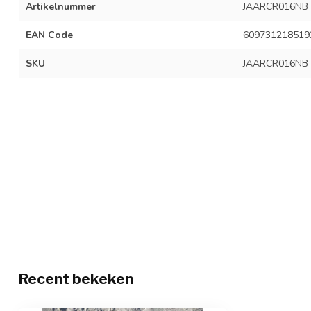
Artikelnummer
JAARCR016NB
EAN Code
609731218519
SKU
JAARCR016NB
Recent bekeken