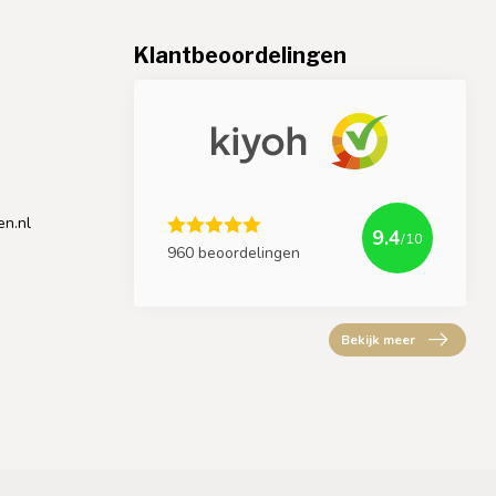
Klantbeoordelingen
en.nl
9.4
/10
960 beoordelingen
Bekijk meer