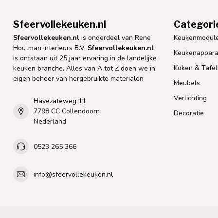
Sfeervollekeuken.nl
Categori
Sfeervollekeuken.nl
is onderdeel van Rene
Keukenmodul
Houtman Interieurs B.V.
Sfeervollekeuken.nl
Keukenappara
is ontstaan uit 25 jaar ervaring in de landelijke
Koken & Tafe
keuken branche. Alles van A tot Z doen we in
eigen beheer van hergebruikte materialen
Meubels
Verlichting
Havezateweg 11
7798 CC Collendoorn
Decoratie
Nederland
0523 265 366
info@sfeervollekeuken.nl