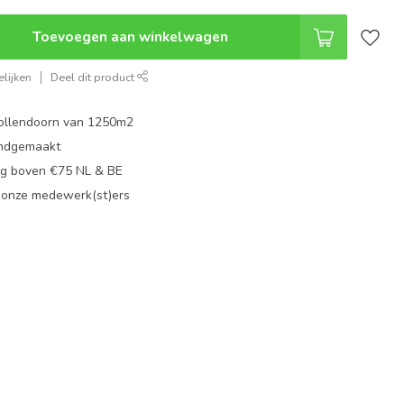
Toevoegen aan winkelwagen
lijken
Deel dit product
ollendoorn van 1250m2
ndgemaakt
g boven €75 NL & BE
 onze medewerk(st)ers