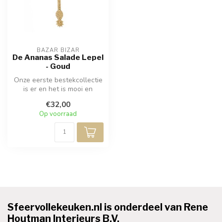
BAZAR BIZAR
De Ananas Salade Lepel
- Goud
Onze eerste bestekcollectie
is er en het is mooi en
glanzend! Deze vorken en
€32,00
lep...
Op voorraad
Sfeervollekeuken.nl is onderdeel van Rene
Houtman Interieurs B.V.