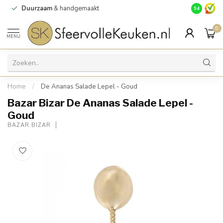
Duurzaam
& handgemaakt
Gratis
verz
9.4
0
MENU
Home
/
De Ananas Salade Lepel - Goud
Bazar Bizar De Ananas Salade Lepel -
Goud
BAZAR BIZAR