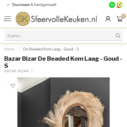
Duurzaam
& handgemaakt
Gratis
verz
9.4
0
MENU
Home
/
De Beaded Kom Laag - Goud - S
Bazar Bizar De Beaded Kom Laag - Goud -
S
BAZAR BIZAR