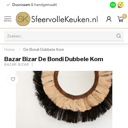
Duurzaam
& handgemaakt
Gratis
verz
9.4
0
MENU
Home
/
De Bondi Dubbele Kom
Bazar Bizar De Bondi Dubbele Kom
BAZAR BIZAR