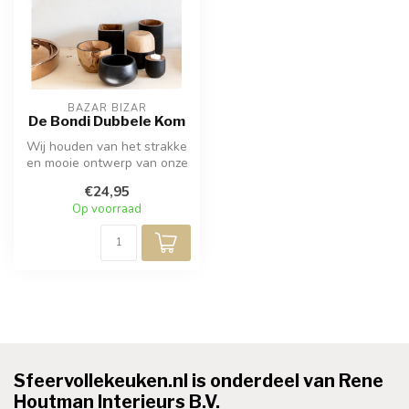
BAZAR BIZAR
De Bondi Dubbele Kom
Wij houden van het strakke
en mooie ontwerp van onze
multifunctionele
€24,95
teakhouten...
Op voorraad
Sfeervollekeuken.nl is onderdeel van Rene
Houtman Interieurs B.V.