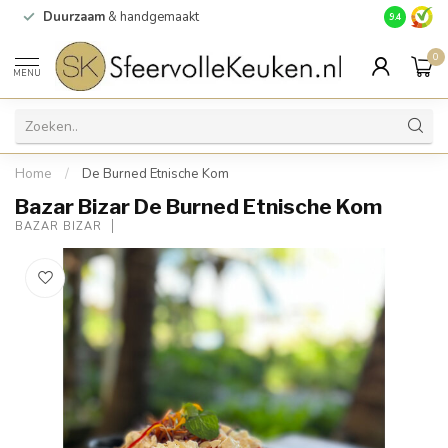
Duurzaam
& handgemaakt
Gratis
verz
9.4
0
MENU
Home
/
De Burned Etnische Kom
Bazar Bizar De Burned Etnische Kom
BAZAR BIZAR