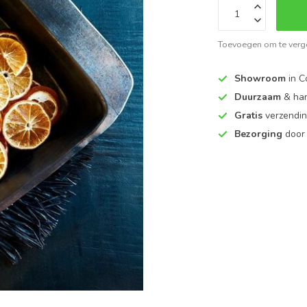
Toevoegen om te verge
Showroom
in C
Duurzaam
& ha
Gratis
verzendin
Bezorging
door