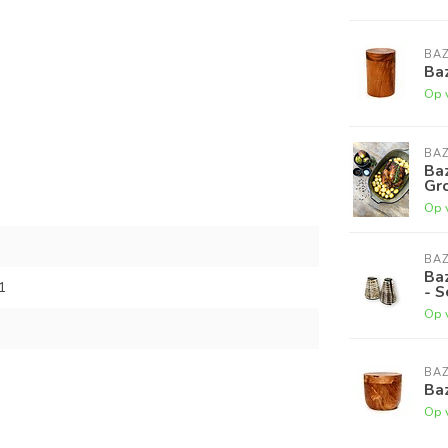
BAZ
Baz
Op 
BAZ
Ba
Gro
Op 
BAZ
Baz
1
- S
Op 
BAZ
Baz
Op 