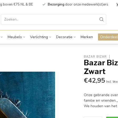
g boven €75 NL & BE
Bezorging
door onze medewerk(st)ers
Meubels
Verlichting
Decoratie
Merken
Onderdeel
BAZAR BIZAR
Bazar Biz
Zwart
€42,95
Incl. btw
Onze gebrande ovensc
familie en vrienden
We houden van het 