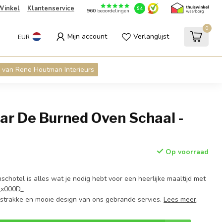
Winkel
Klantenservice
9.4
960
beoordelingen
0
Mijn account
Verlanglijst
EUR
 van Rene Houtman Interieurs
ar De Burned Oven Schaal -
Op voorraad
hotel is alles wat je nodig hebt voor een heerlijke maaltijd met
._x000D_
strakke en mooie design van ons gebrande servies.
Lees meer
.