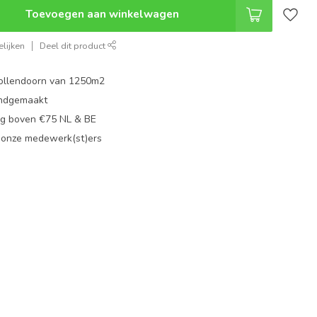
Toevoegen aan winkelwagen
lijken
Deel dit product
ollendoorn van 1250m2
ndgemaakt
g boven €75 NL & BE
 onze medewerk(st)ers