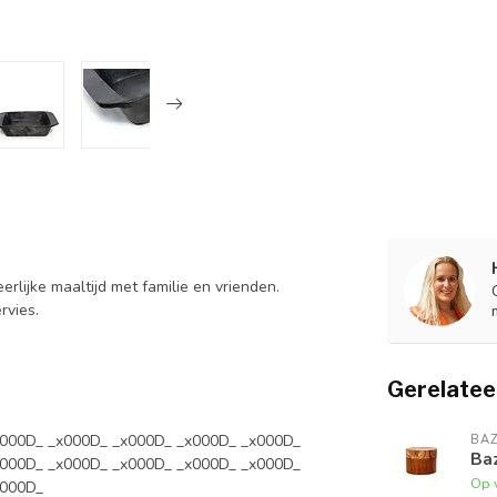
rlijke maaltijd met familie en vrienden.
rvies.
Gerelatee
x000D_ _x000D_ _x000D_ _x000D_ _x000D_
BAZ
Baz
x000D_ _x000D_ _x000D_ _x000D_ _x000D_
Op 
x000D_