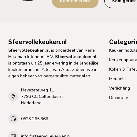
Klantenservice
Kom gerust 
Sfeervollekeuken.nl
Categori
Sfeervollekeuken.nl
is onderdeel van Rene
Keukenmodul
Houtman Interieurs B.V.
Sfeervollekeuken.nl
Keukenappara
is ontstaan uit 25 jaar ervaring in de landelijke
Koken & Tafe
keuken branche. Alles van A tot Z doen we in
eigen beheer van hergebruikte materialen
Meubels
Verlichting
Havezateweg 11
7798 CC Collendoorn
Decoratie
Nederland
0523 265 366
info@sfeervollekeuken.nl