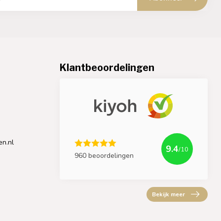
Klantbeoordelingen
en.nl
9.4
/10
960 beoordelingen
Bekijk meer