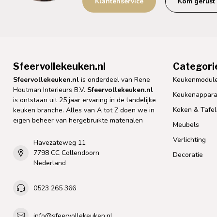
Klantenservice
Kom gerust 
Sfeervollekeuken.nl
Categori
Sfeervollekeuken.nl
is onderdeel van Rene
Keukenmodul
Houtman Interieurs B.V.
Sfeervollekeuken.nl
Keukenappara
is ontstaan uit 25 jaar ervaring in de landelijke
Koken & Tafe
keuken branche. Alles van A tot Z doen we in
eigen beheer van hergebruikte materialen
Meubels
Verlichting
Havezateweg 11
7798 CC Collendoorn
Decoratie
Nederland
0523 265 366
info@sfeervollekeuken.nl