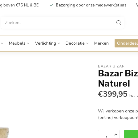
g boven €75 NL & BE
Bezorging
door onze medewerk(st)ers
Meubels
Verlichting
Decoratie
Merken
Onderdeel
BAZAR BIZAR
Bazar Biz
Naturel
€399,95
Incl. 
Wij verkopen onze p
(online) verkooppunt