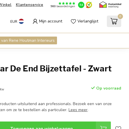
Winkel
Klantenservice
9.4
960
beoordelingen
0
Mijn account
Verlanglijst
EUR
 van Rene Houtman Interieurs
ar De End Bijzettafel - Zwart
Op voorraad
btw
roducten uitsluitend aan professionals. Bezoek een van onze
en om ze te bestellen als particulier.
Lees meer
.
Toevoegen aan winkelwagen