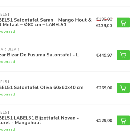
EL51
€199,00
BEL51 Salontafel Saran – Mango Hout &
t Metaal – Ø80 cm – LABEL51
€139,00
voorraad
AR BIZAR
ar Bizar De Fusuma Salontafel - L
€449,97
voorraad
EL51
BEL51 Salontafel Oliva 60x60x40 cm
€269,00
voorraad
EL51
EL51 LABEL51 Bijzettafel Novan -
€129,00
turel - Mangohout
voorraad