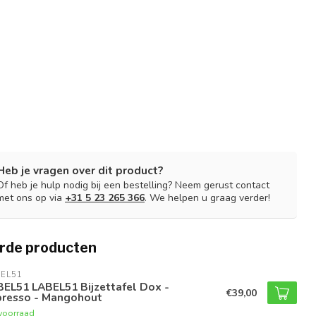
Heb je vragen over dit product?
Of heb je hulp nodig bij een bestelling? Neem gerust contact
met ons op via
+31 5 23 265 366
. We helpen u graag verder!
rde producten
EL51
EL51 LABEL51 Bijzettafel Dox -
€39,00
presso - Mangohout
voorraad