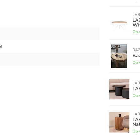
LAB
LA
Wi
Op 
9
BAZ
Baz
Op 
LAB
LA
Op 
LAB
LAB
Na
Op 