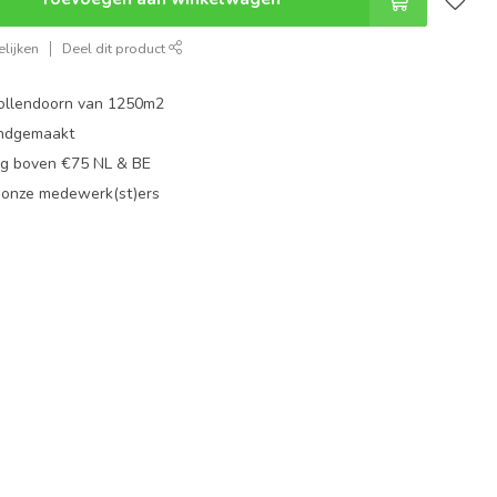
lijken
Deel dit product
ollendoorn van 1250m2
ndgemaakt
g boven €75 NL & BE
 onze medewerk(st)ers