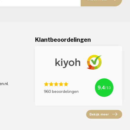
Klantbeoordelingen
en.nl
9.4
/10
960 beoordelingen
Bekijk meer