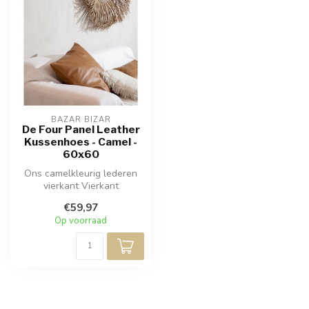
BAZAR BIZAR
De Four Panel Leather
Kussenhoes - Camel -
60x60
Ons camelkleurig lederen
vierkant Vierkant
Paneelkussen voegt een
€59,97
stijlvol textu...
Op voorraad