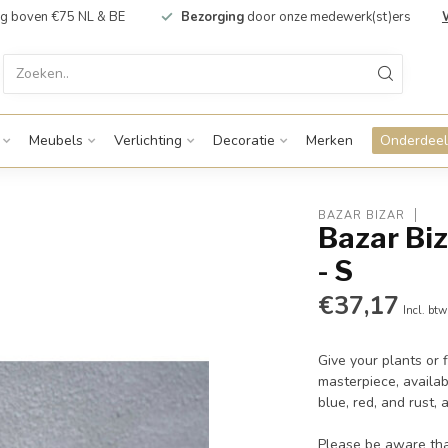
g boven €75 NL & BE
Bezorging
door onze medewerk(st)ers
Meubels
Verlichting
Decoratie
Merken
Onderdeel
BAZAR BIZAR
Bazar Biz
- S
€37,17
Incl. btw
Give your plants or 
masterpiece, availab
blue, red, and rust, 
Please be aware tha