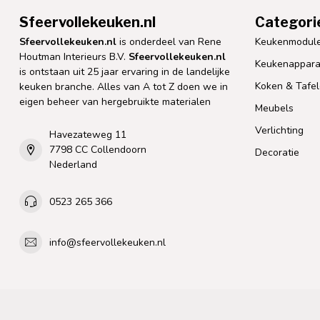
Sfeervollekeuken.nl
Categori
Sfeervollekeuken.nl
is onderdeel van Rene
Keukenmodul
Houtman Interieurs B.V.
Sfeervollekeuken.nl
Keukenappara
is ontstaan uit 25 jaar ervaring in de landelijke
Koken & Tafe
keuken branche. Alles van A tot Z doen we in
eigen beheer van hergebruikte materialen
Meubels
Verlichting
Havezateweg 11
7798 CC Collendoorn
Decoratie
Nederland
0523 265 366
info@sfeervollekeuken.nl