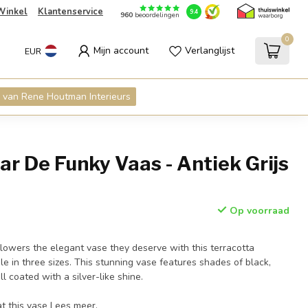
Winkel
Klantenservice
9.4
960
beoordelingen
0
Mijn account
Verlanglijst
EUR
 van Rene Houtman Interieurs
ar De Funky Vaas - Antiek Grijs
Op voorraad
flowers the elegant vase they deserve with this terracotta
le in three sizes. This stunning vase features shades of black,
all coated with a silver-like shine.
t this vase
Lees meer
.