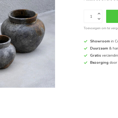
Toevoegen om te verge
Showroom
in C
Duurzaam
& ha
Gratis
verzendin
Bezorging
door