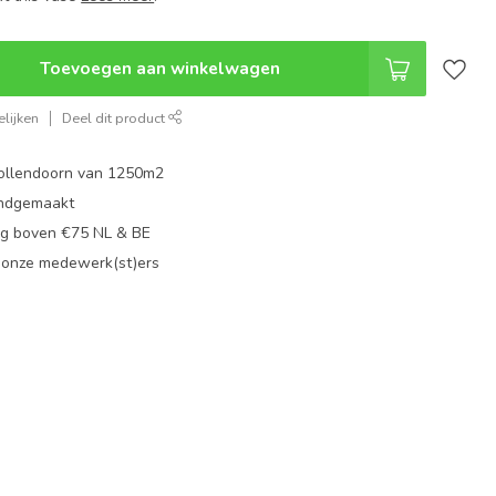
Toevoegen aan winkelwagen
lijken
Deel dit product
ollendoorn van 1250m2
ndgemaakt
g boven €75 NL & BE
 onze medewerk(st)ers