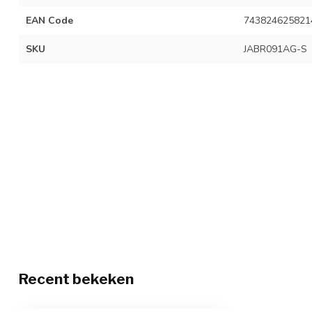
EAN Code
743824625821
SKU
JABR091AG-S
Recent bekeken