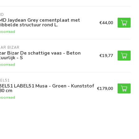
MD
MD Jaydean Grey cementplaat met
€44,00
ibbelde structuur rond L.
voorraad
AR BIZAR
ar Bizar De schattige vaas - Beton
€19,77
uurlijk - S
voorraad
EL51
BEL51 LABEL51 Musa - Groen - Kunststof
€179,00
80 cm
voorraad