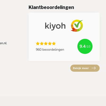
Klantbeoordelingen
en.nl
9.4
/10
960 beoordelingen
Bekijk meer