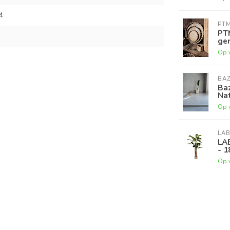
4
PT
PT
ger
Op 
BAZ
Baz
Nat
Op 
LAB
LA
- 1
Op 