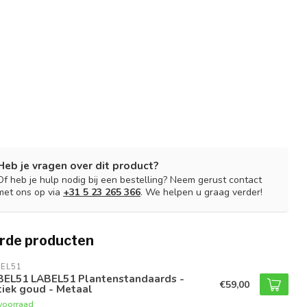
Heb je vragen over dit product?
Of heb je hulp nodig bij een bestelling? Neem gerust contact
met ons op via
+31 5 23 265 366
. We helpen u graag verder!
rde producten
EL51
BEL51 LABEL51 Plantenstandaards -
€59,00
iek goud - Metaal
voorraad