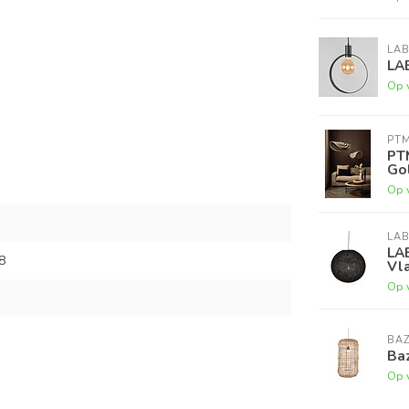
LAB
LA
Op 
PT
PT
Go
Op 
LAB
LA
8
Vla
Op 
BAZ
Baz
Op 