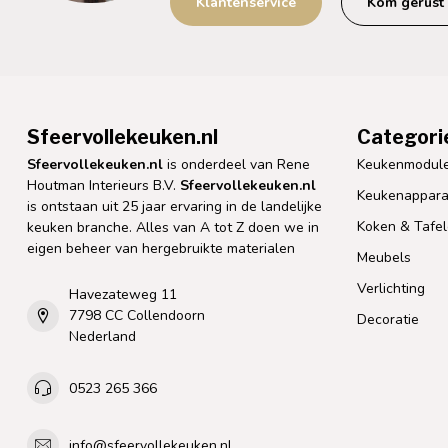
Klantenservice
Kom gerust 
Sfeervollekeuken.nl
Categori
Sfeervollekeuken.nl
is onderdeel van Rene
Keukenmodul
Houtman Interieurs B.V.
Sfeervollekeuken.nl
Keukenappara
is ontstaan uit 25 jaar ervaring in de landelijke
Koken & Tafe
keuken branche. Alles van A tot Z doen we in
eigen beheer van hergebruikte materialen
Meubels
Verlichting
Havezateweg 11
7798 CC Collendoorn
Decoratie
Nederland
0523 265 366
info@sfeervollekeuken.nl