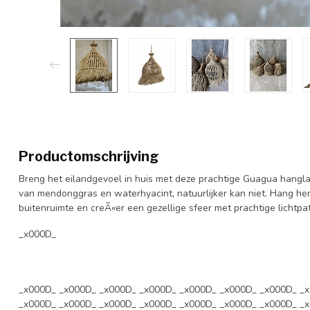
Productomschrijving
Breng het eilandgevoel in huis met deze prachtige Guagua hangl
van mendonggras en waterhyacint, natuurlijker kan niet. Hang h
buitenruimte en creÃ«er een gezellige sfeer met prachtige lichtp
_x000D_
_x000D_ _x000D_ _x000D_ _x000D_ _x000D_ _x000D_ _x000D_ _
_x000D_ _x000D_ _x000D_ _x000D_ _x000D_ _x000D_ _x000D_ _