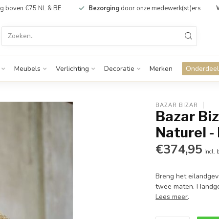
g boven €75 NL & BE
Bezorging
door onze medewerk(st)ers
Meubels
Verlichting
Decoratie
Merken
Onderdeel
BAZAR BIZAR
Bazar Bi
Naturel -
€374,95
Incl. 
Breng het eilandgev
twee maten. Handgem
Lees meer
.