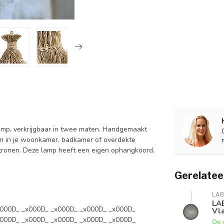
amp, verkrijgbaar in twee maten. Handgemaakt
em in je woonkamer, badkamer of overdekte
atronen. Deze lamp heeft een eigen ophangkoord.
Gerelatee
LAB
LA
x000D_ _x000D_ _x000D_ _x000D_ _x000D_
Vla
x000D_ _x000D_ _x000D_ _x000D_ _x000D_
Op 