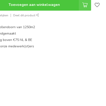
Toevoegen aan winkelwagen
lijken
Deel dit product
ollendoorn van 1250m2
ndgemaakt
g boven €75 NL & BE
 onze medewerk(st)ers