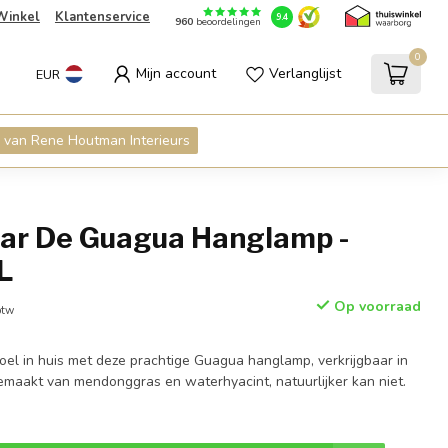
Winkel
Klantenservice
9.4
960
beoordelingen
0
Mijn account
Verlanglijst
EUR
 van Rene Houtman Interieurs
zar De Guagua Hanglamp -
 L
Op voorraad
btw
oel in huis met deze prachtige Guagua hanglamp, verkrijgbaar in
aakt van mendonggras en waterhyacint, natuurlijker kan niet.