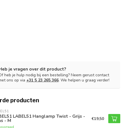
Heb je vragen over dit product?
Of heb je hulp nodig bij een bestelling? Neem gerust contact
met ons op via
+31 5 23 265 366
. We helpen u graag verder!
rde producten
EL51
BEL51 LABEL51 Hanglamp Twist - Grijs -
€19,50
s - M
voorraad