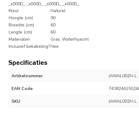
_x000D_ _x000D_ _x000D_ _x000D_
Kleur
Naturel
Hoogte (cm)
90
Breedte (cm)
60
Lengte (cm)
60
Materialen
Gras, Waterhyacint
Inclusief bekabeling?
Nee
Specificaties
Artikelnummer
JAWAL002N-L
EAN Code
743824625526
SKU
JAWAL002N-L