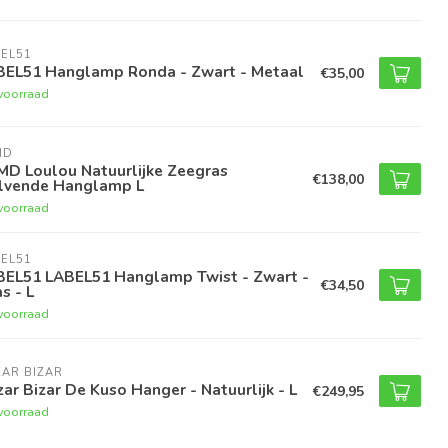
EL51
BEL51 Hanglamp Ronda - Zwart - Metaal
€35,00
voorraad
MD
MD Loulou Natuurlijke Zeegras
€138,00
lvende Hanglamp L
voorraad
EL51
BEL51 LABEL51 Hanglamp Twist - Zwart -
€34,50
s - L
voorraad
AR BIZAR
ar Bizar De Kuso Hanger - Natuurlijk - L
€249,95
voorraad