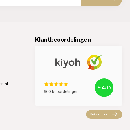
Klantbeoordelingen
en.nl
9.4
/10
960 beoordelingen
Bekijk meer