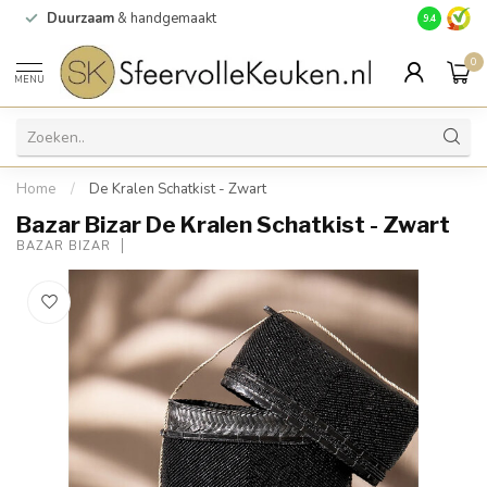
Duurzaam
& handgemaakt
Gratis
verz
9.4
0
MENU
Home
/
De Kralen Schatkist - Zwart
Bazar Bizar De Kralen Schatkist - Zwart
BAZAR BIZAR