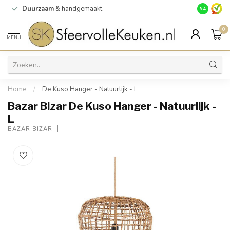
Duurzaam
& handgemaakt
Gratis
verz
9.4
0
MENU
Home
/
De Kuso Hanger - Natuurlijk - L
Bazar Bizar De Kuso Hanger - Natuurlijk -
L
BAZAR BIZAR